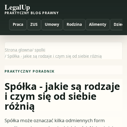
LegalUp
PRAKTYCZNY BLOG PRAWNY
Praca
ZUS
Umowy
Rodzina
Alimenty
Dzieci
Strona glowna
/
spolki
/
Spółka - jakie są rodzaje i czym się od siebie różnią
PRAKTYCZNY PORADNIK
Spółka - jakie są rodzaje
i czym się od siebie
różnią
Spółka może oznaczać kilka odmiennych form