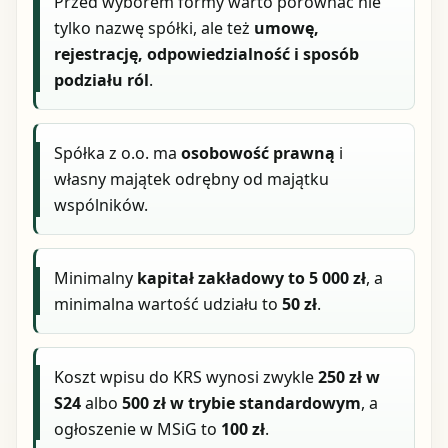
Przed wyborem formy warto porównać nie
tylko nazwę spółki, ale też
umowę,
rejestrację, odpowiedzialność i sposób
podziału ról
.
Spółka z o.o. ma
osobowość prawną
i
własny majątek odrębny od majątku
wspólników.
Minimalny
kapitał zakładowy to 5 000 zł
, a
minimalna wartość udziału to
50 zł
.
Koszt wpisu do KRS wynosi zwykle
250 zł w
S24
albo
500 zł w trybie standardowym
, a
ogłoszenie w MSiG to
100 zł
.