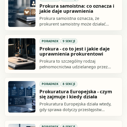
Prokura samoistna: co oznacza i
jakie daje uprawnienia
Prokura samoistna oznacza, że
prokurent samoistny może działać
samodzielnie, bez współpodpisu
drugiego prokurenta albo członka
zarządu, o ile dana.
PORADNIK
9 SEKCJI
Prokura - co to jest i jakie daje
uprawnienia prokurentowi
Prokura to szczególny rodzaj
pełnomocnictwa udzielanego przez
przedsiębiorcę wpisanego do CEIDG
albo rejestru przedsiębiorców KRS.
Prokurentem może.
PORADNIK
8 SEKCJI
Prokuratura Europejska - czym
się zajmuje i kiedy działa
Prokuratura Europejska działa wtedy,
gdy sprawa dotyczy przestępstw
przeciwko interesom finansowym Unii
Europejskiej. Nie jest to ogólny organ
do.
PORADNIK
9 SEKCJI