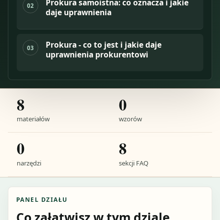
Prokura samoistna: co oznacza i jakie
02
daje uprawnienia
Prokura - co to jest i jakie daje
03
uprawnienia prokurentowi
8
0
materiałów
wzorów
0
8
narzędzi
sekcji FAQ
PANEL DZIAŁU
Co załatwisz w tym dziale