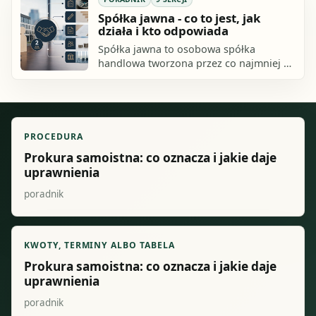
Spółka jawna - co to jest, jak
działa i kto odpowiada
Spółka jawna to osobowa spółka
handlowa tworzona przez co najmniej 2
wspólników. Sprawdź, jak działa, jak ją
założyć, co musi zawierać umowa i kto
odpowiada za długi.
PROCEDURA
Prokura samoistna: co oznacza i jakie daje
uprawnienia
poradnik
KWOTY, TERMINY ALBO TABELA
Prokura samoistna: co oznacza i jakie daje
uprawnienia
poradnik