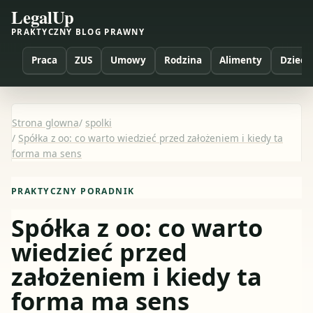
LegalUp
PRAKTYCZNY BLOG PRAWNY
Praca
ZUS
Umowy
Rodzina
Alimenty
Dzieci
Strona glowna
/
spolki
/
Spółka z oo: co warto wiedzieć przed założeniem i kiedy ta
forma ma sens
PRAKTYCZNY PORADNIK
Spółka z oo: co warto
wiedzieć przed
założeniem i kiedy ta
forma ma sens