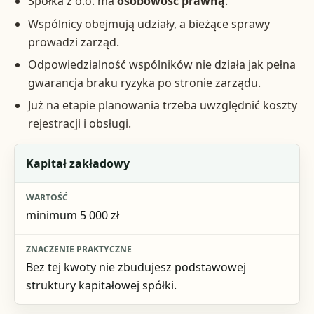
Spółka z o.o. ma
osobowość prawną
.
Wspólnicy obejmują udziały, a bieżące sprawy
prowadzi zarząd.
Odpowiedzialność wspólników nie działa jak pełna
gwarancja braku ryzyka po stronie zarządu.
Już na etapie planowania trzeba uwzględnić koszty
rejestracji i obsługi.
Element
Kapitał zakładowy
Wartość
minimum 5 000 zł
Znaczenie praktyczne
Bez tej kwoty nie zbudujesz podstawowej
struktury kapitałowej spółki.