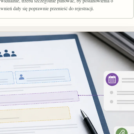
idualnie, trzeba szczególnie pilnować, by postanowienia o
awnień dały się poprawnie przenieść do rejestracji.