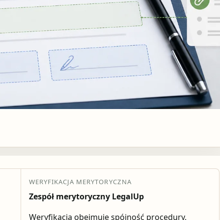
WERYFIKACJA MERYTORYCZNA
Zespół merytoryczny LegalUp
Weryfikacja obejmuje spójność procedury,