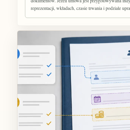
dokumentów. Jeżeli umowa jest przygotowywana indyw
reprezentacji, wkładach, czasie trwania i podziale upr