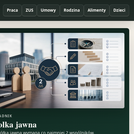
Praca
ZUS
Umowy
Rodzina
Alimenty
Dzieci
ADNIK
olka jawna
ółka jawna wymaga co najmniej 2 wspólników.