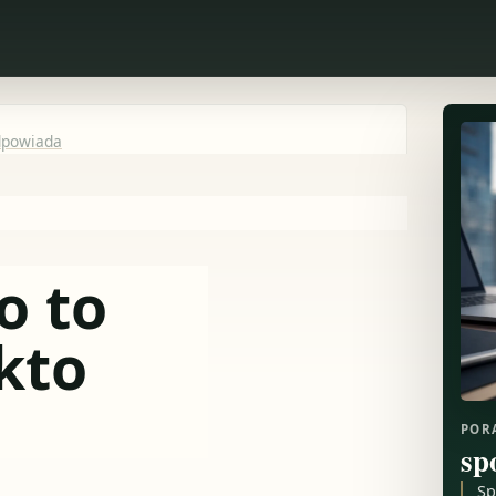
odpowiada
o to
 kto
POR
sp
Sp