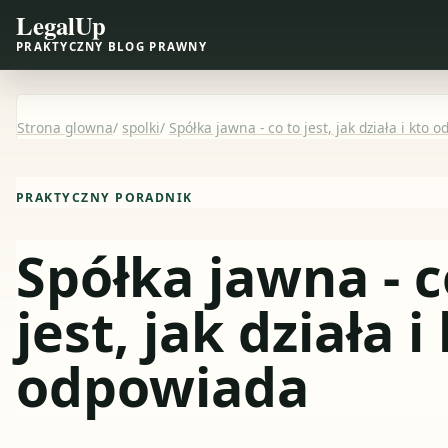
LegalUp
PRAKTYCZNY BLOG PRAWNY
Strona glowna
/
spolki
/
Spółka jawna - co to jest, jak działa i kto 
PRAKTYCZNY PORADNIK
Spółka jawna - c
jest, jak działa i
odpowiada