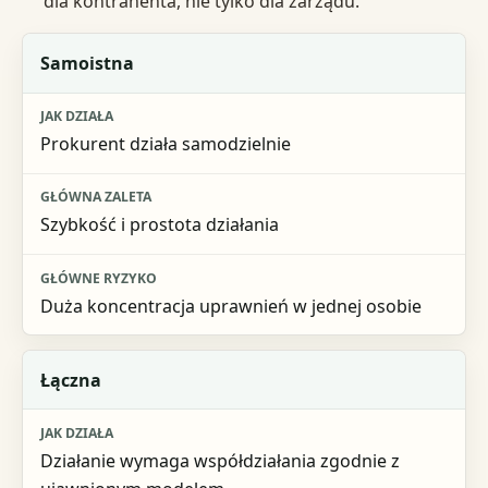
dla kontrahenta, nie tylko dla zarządu.
Rodzaj prokury
Samoistna
Jak działa
Prokurent działa samodzielnie
Główna zaleta
Główne ryzyko
Szybkość i prostota działania
Duża koncentracja uprawnień w jednej osobie
Łączna
Działanie wymaga współdziałania zgodnie z