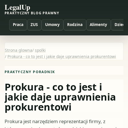
LegalUp
PRAKTYCZNY BLOG PRAWNY
Praca
ZUS
Umowy
Rodzina
Alimenty
Dzieci
Strona glowna
/
spolki
/
Prokura - co to jest i jakie daje uprawnienia prokurentowi
PRAKTYCZNY PORADNIK
Prokura - co to jest i
jakie daje uprawnienia
prokurentowi
Prokura jest narzędziem reprezentacji firmy, z