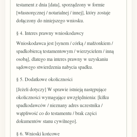
testament z dnia [data], sporządzony w formie
[własnoręcznej / notarialnej / innej], który zostaje
dołączony do niniejszego wniosku.
§ 4. Interes prawny wnioskodawcy
Wnioskodawca jest [synem / córką / małżonkiem /
spadkobiercą testamentowym / wierzycielem / inną
osobą], dlatego ma interes prawny w uzyskaniu
sądowego stwierdzenia nabycia spadku.
§ 5. Dodatkowe okoliczności
[Jeżeli dotyczy] W sprawie istnieją następujące
okoliczności wymagające uwzględnienia: [kilku
spadkodawców / nieznany adres uczestnika /
wątpliwość co do testamentu / brak części
dokumentów stanu cywilnego].
§ 6. Wnioski końcowe