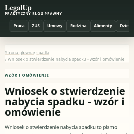
LegalUp
PRAKTYCZNY BLOG PRAWNY
Praca
ZUS
Umowy
Rodzina
Alimenty
Dzieci
Strona glowna
/
spadki
/
Wniosek o stwierdzenie nabycia spadku - wzór i omówienie
WZÓR I OMÓWIENIE
Wniosek o stwierdzenie
nabycia spadku - wzór i
omówienie
Wniosek o stwierdzenie nabycia spadku to pismo