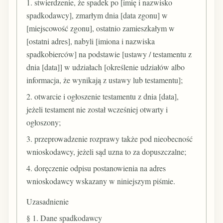
1. stwierdzenie, że spadek po [imię i nazwisko
spadkodawcy], zmarłym dnia [data zgonu] w
[miejscowość zgonu], ostatnio zamieszkałym w
[ostatni adres], nabyli [imiona i nazwiska
spadkobierców] na podstawie [ustawy / testamentu z
dnia [data]] w udziałach [określenie udziałów albo
informacja, że wynikają z ustawy lub testamentu];
2. otwarcie i ogłoszenie testamentu z dnia [data],
jeżeli testament nie został wcześniej otwarty i
ogłoszony;
3. przeprowadzenie rozprawy także pod nieobecność
wnioskodawcy, jeżeli sąd uzna to za dopuszczalne;
4. doręczenie odpisu postanowienia na adres
wnioskodawcy wskazany w niniejszym piśmie.
Uzasadnienie
§ 1. Dane spadkodawcy