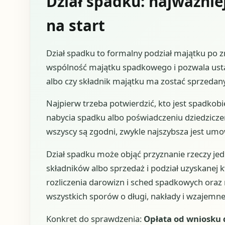
Dział spadku: najważniej
na start
Dział spadku to formalny podział majątku po
wspólność majątku spadkowego i pozwala ustali
albo czy składnik majątku ma zostać sprzedany
Najpierw trzeba potwierdzić, kto jest spadkobi
nabycia spadku albo poświadczeniu dziedziczen
wszyscy są zgodni, zwykle najszybsza jest umo
Dział spadku może objąć przyznanie rzeczy jedn
składników albo sprzedaż i podział uzyskanej 
rozliczenia darowizn i sched spadkowych oraz 
wszystkich sporów o długi, nakłady i wzajemne 
Konkret do sprawdzenia:
Opłata od wniosku d