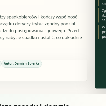
sp
Zg
dz
dzy spadkobierców i kończy wspólność
są
czątku dotyczy trybu: zgodny podział
W 
adzi do postępowania sądowego. Przed
pr
po
y nabycie spadku i ustalić, co dokładnie
Autor:
Damian Bolerka