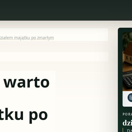
odziałem majątku po zmarłym
o warto
tku po
POR
dz
Dz