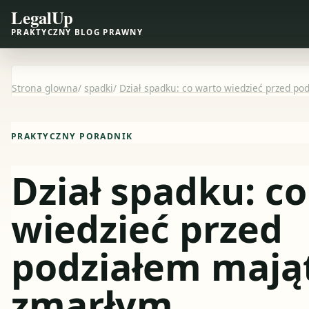
LegalUp
PRAKTYCZNY BLOG PRAWNY
Strona glowna
/
spadki
/
Dział spadku: co warto wiedzieć przed p
PRAKTYCZNY PORADNIK
Dział spadku: c
wiedzieć przed
podziałem mają
zmarłym