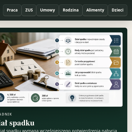
Praca
ZUS
Umowy
Rodzina
Alimenty
Dzieci
ADNIK
iał spadku
iał spadku wymaga wcześniejszego potwierdzenia nabycia