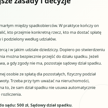
sze zasady i decyzje
 zmarłym między spadkobierców. W praktyce kończy on
ć, kto przejmie konkretną rzecz, kto ma dostać spłatę
 i podzielony według udziałów.
ercą i w jakim udziale dziedziczy. Dopiero po stwierdzeniu
ia można bezpiecznie przejść do działu spadku. Jeżeli
wa, a gdy zgody nie ma, pozostaje sądowy dział spadku.
ej osobie ze spłatą dla pozostałych, fizyczny podział
kwoty. Trzeba przy tym uważać na nieruchomości,
na to, że sam dział spadku nie usuwa automatycznie
rozliczenia.
o sądu: 500 zł, Sądowy dział spadku
.