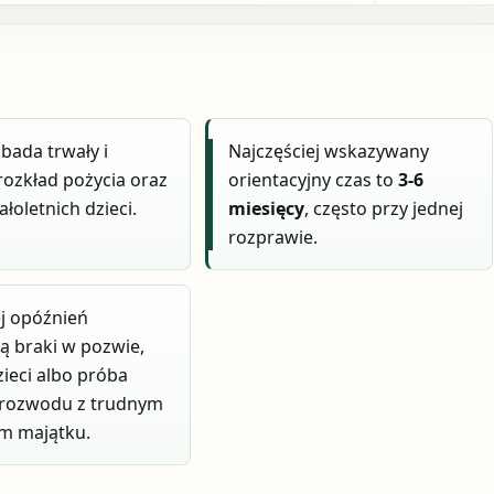
 bada trwały i
Najczęściej wskazywany
rozkład pożycia oraz
orientacyjny czas to
3-6
łoletnich dzieci.
miesięcy
, często przy jednej
rozprawie.
j opóźnień
 braki w pozwie,
zieci albo próba
 rozwodu z trudnym
m majątku.