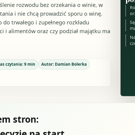
lenie rozwodu bez orzekania o winie, w
Ro
nia i nie chcą prowadzić sporu o winę.
or
ło do trwałego i zupełnego rozkładu
Są
ma
eci i alimentów oraz czy podział majątku ma
Na
cz
as czytania:
9
min
Autor:
Damian Bolerka
m stron:
ecyzje na start