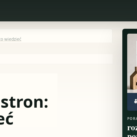
o wiedzieć
stron:
eć
POR
ro
po