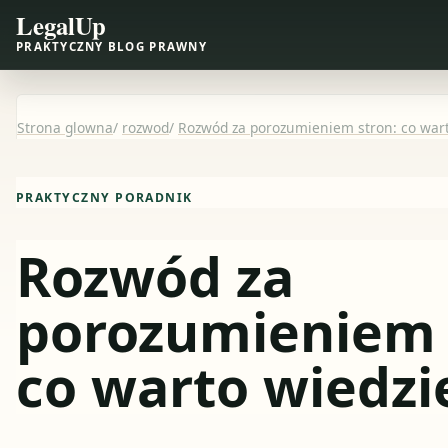
LegalUp
PRAKTYCZNY BLOG PRAWNY
Strona glowna
/
rozwod
/
Rozwód za porozumieniem stron: co wart
PRAKTYCZNY PORADNIK
Rozwód za
porozumieniem 
co warto wiedzi