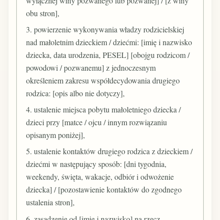
wyłącznej winy pozwanego lub pozwanej] / [z winy
obu stron],
3. powierzenie wykonywania władzy rodzicielskiej
nad małoletnim dzieckiem / dziećmi: [imię i nazwisko
dziecka, data urodzenia, PESEL] [obojgu rodzicom /
powodowi / pozwanemu] z jednoczesnym
określeniem zakresu współdecydowania drugiego
rodzica: [opis albo nie dotyczy],
4. ustalenie miejsca pobytu małoletniego dziecka /
dzieci przy [matce / ojcu / innym rozwiązaniu
opisanym poniżej],
5. ustalenie kontaktów drugiego rodzica z dzieckiem /
dziećmi w następujący sposób: [dni tygodnia,
weekendy, święta, wakacje, odbiór i odwożenie
dziecka] / [pozostawienie kontaktów do zgodnego
ustalenia stron],
6. zasądzenie od [imię i nazwisko] na rzecz