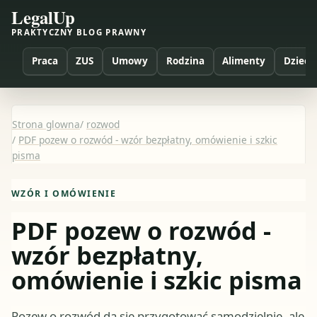
LegalUp
PRAKTYCZNY BLOG PRAWNY
Praca
ZUS
Umowy
Rodzina
Alimenty
Dzieci
Strona glowna
/
rozwod
/
PDF pozew o rozwód - wzór bezpłatny, omówienie i szkic
pisma
WZÓR I OMÓWIENIE
PDF pozew o rozwód -
wzór bezpłatny,
omówienie i szkic pisma
Pozew o rozwód da się przygotować samodzielnie, ale