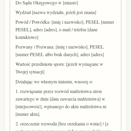
Do Sądu Okręgowego w [miasto]
Wydział [nazwa wydziału, jeżeli jest znana]
Powód / Powódka: [imię i nazwisko], PESEL [numer
PESEL], adres [adres], e-mail / telefon [dane
kontaktowe]
Pozwany / Pozwana: [imię i nazwisko], PESEL
[numer PESEL albo brak danych], adres [adres]
Wartość przedmiotu sporu: [jeżeli wymagane w
Twojej sytuacji]
Działając we własnym imieniu, wnoszę o:
1. rozwiązanie przez rozwód małżeństwa stron
zawartego w dniu [data zawarcia małżeństwa] w
[miejscowość], wpisanego do aktu małżeństwa nr
[numer aktu],
2. orzeczenie rozwodu [bez orzekania o winie] / [z