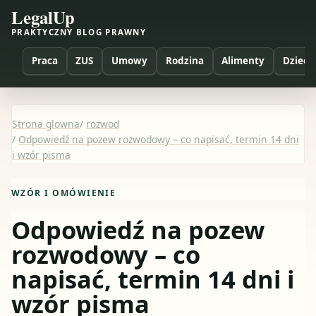
LegalUp
PRAKTYCZNY BLOG PRAWNY
Praca
ZUS
Umowy
Rodzina
Alimenty
Dzieci
Strona glowna
/
rozwod
/
Odpowiedź na pozew rozwodowy – co napisać, termin 14 dni
i wzór pisma
WZÓR I OMÓWIENIE
Odpowiedź na pozew
rozwodowy – co
napisać, termin 14 dni i
wzór pisma