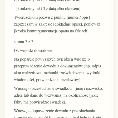
- [konkretny fakt 3 z datą albo okresem]
Twierdzeniom pozwu z punktu [numer / opis]
zaprzeczam w zakresie [dokładnie opisz], ponieważ
[krótka kontrargumentacja oparta na faktach].
strona 2 z 2
IV. wnioski dowodowe
Na poparcie powyższych twierdzeń wnoszę o
przeprowadzenie dowodu z dokumentów: [np. odpis
aktu małżeństwa, rachunki, zaświadczenia, wydruki
wiadomości, potwierdzenia przelewów].
Wnoszę o przesłuchanie świadków: [imię i nazwisko,
adres lub dane do wezwania] na okoliczność [jakie
fakty ma potwierdzić świadek].
Wnoszę o dopuszczenie dowodu z przesłuchania
stron na okoliczność [np. przyczyn rozkładu pożycia,