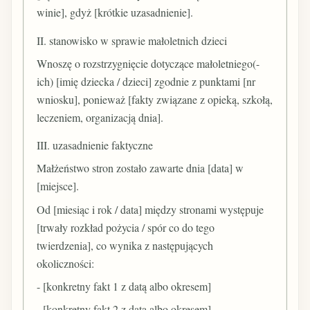
winie], gdyż [krótkie uzasadnienie].
II. stanowisko w sprawie małoletnich dzieci
Wnoszę o rozstrzygnięcie dotyczące małoletniego(-
ich) [imię dziecka / dzieci] zgodnie z punktami [nr
wniosku], ponieważ [fakty związane z opieką, szkołą,
leczeniem, organizacją dnia].
III. uzasadnienie faktyczne
Małżeństwo stron zostało zawarte dnia [data] w
[miejsce].
Od [miesiąc i rok / data] między stronami występuje
[trwały rozkład pożycia / spór co do tego
twierdzenia], co wynika z następujących
okoliczności:
- [konkretny fakt 1 z datą albo okresem]
- [konkretny fakt 2 z datą albo okresem]