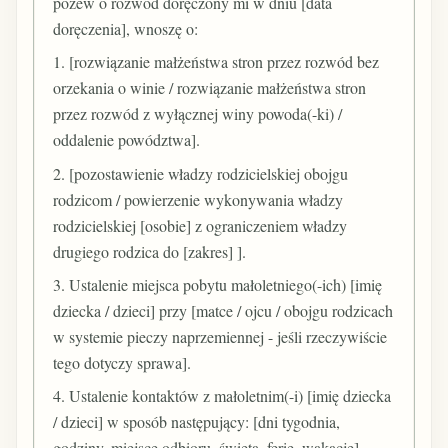
pozew o rozwód doręczony mi w dniu [data
doręczenia], wnoszę o:
1. [rozwiązanie małżeństwa stron przez rozwód bez
orzekania o winie / rozwiązanie małżeństwa stron
przez rozwód z wyłącznej winy powoda(-ki) /
oddalenie powództwa].
2. [pozostawienie władzy rodzicielskiej obojgu
rodzicom / powierzenie wykonywania władzy
rodzicielskiej [osobie] z ograniczeniem władzy
drugiego rodzica do [zakres] ].
3. Ustalenie miejsca pobytu małoletniego(-ich) [imię
dziecka / dzieci] przy [matce / ojcu / obojgu rodzicach
w systemie pieczy naprzemiennej - jeśli rzeczywiście
tego dotyczy sprawa].
4. Ustalenie kontaktów z małoletnim(-i) [imię dziecka
/ dzieci] w sposób następujący: [dni tygodnia,
godziny, miejsce odbioru, święta, ferie, wakacje].