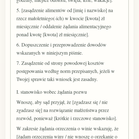
5. [zasądzenie alimentów od [imię i nazwisko] na
rzecz małoletniego(-ich) w kwocie [kwota] zł
miesięcznie / oddalenie żądania alimentacyjnego
ponad kwotę [kwota] zł miesięcznie].
6. Dopuszczenie i przeprowadzenie dowodów
wskazanych w niniejszym piśmie.
7. Zasądzenie od strony powodowej kosztów
postępowania według norm przepisanych, jeżeli w
Twojej sprawie taki wniosek jest zasadny.
I. stanowisko wobec żądania pozwu
Wnoszę, aby sąd przyjął, że [zgadzasz się / nie
zgadzasz się] na rozwiązanie małżeństwa przez
rozwód, ponieważ [krótkie i rzeczowe stanowisko].
W zakresie żądania orzeczenia o winie wskazuję, że
[żądam orzeczenia winy / nie wnoszę o orzekanie o