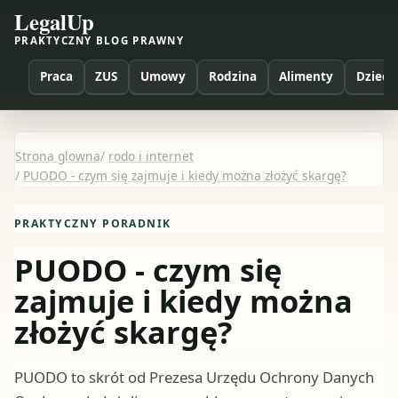
LegalUp
PRAKTYCZNY BLOG PRAWNY
Praca
ZUS
Umowy
Rodzina
Alimenty
Dzieci
Strona glowna
/
rodo i internet
/
PUODO - czym się zajmuje i kiedy można złożyć skargę?
PRAKTYCZNY PORADNIK
PUODO - czym się
zajmuje i kiedy można
złożyć skargę?
PUODO to skrót od Prezesa Urzędu Ochrony Danych