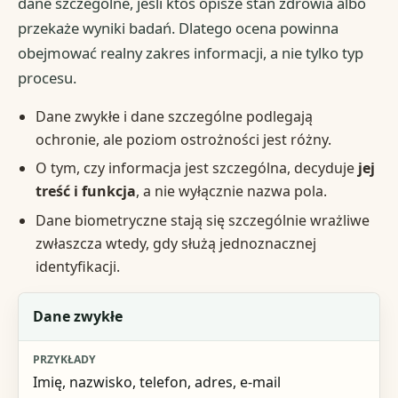
dane szczególne, jeśli ktoś opisze stan zdrowia albo
przekaże wyniki badań. Dlatego ocena powinna
obejmować realny zakres informacji, a nie tylko typ
procesu.
Dane zwykłe i dane szczególne podlegają
ochronie, ale poziom ostrożności jest różny.
O tym, czy informacja jest szczególna, decyduje
jej
treść i funkcja
, a nie wyłącznie nazwa pola.
Dane biometryczne stają się szczególnie wrażliwe
zwłaszcza wtedy, gdy służą jednoznacznej
identyfikacji.
Kategoria
Dane zwykłe
Przykłady
Imię, nazwisko, telefon, adres, e-mail
Skutek praktyczny