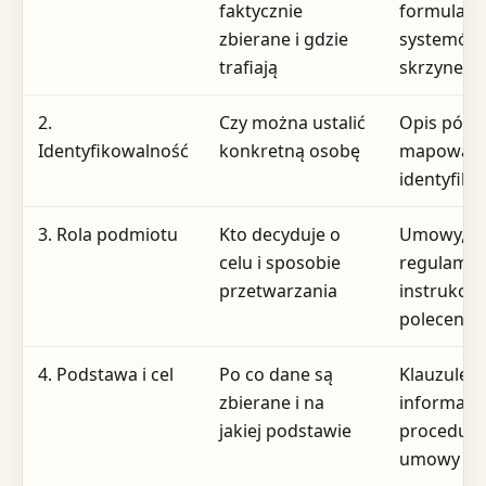
faktycznie
formularzy
zbierane i gdzie
systemów
trafiają
skrzynek
2.
Czy można ustalić
Opis pól d
Identyfikowalność
konkretną osobę
mapowani
identyfik
3. Rola podmiotu
Kto decyduje o
Umowy,
celu i sposobie
regulamin
przetwarzania
instrukcje,
polecenia 
4. Podstawa i cel
Po co dane są
Klauzule
zbierane i na
informacy
jakiej podstawie
procedury
umowy