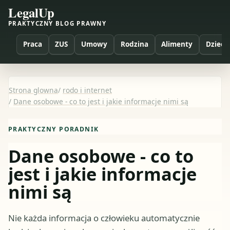
LegalUp
PRAKTYCZNY BLOG PRAWNY
Praca
ZUS
Umowy
Rodzina
Alimenty
Dzieci
Strona glowna
/
rodo i internet
/
Dane osobowe - co to jest i jakie informacje nimi są
PRAKTYCZNY PORADNIK
Dane osobowe - co to
jest i jakie informacje
nimi są
Nie każda informacja o człowieku automatycznie