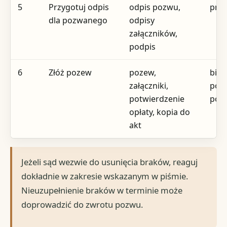
5
Przygotuj odpis
odpis pozwu,
prze
dla pozwanego
odpisy
załączników,
podpis
6
Złóż pozew
pozew,
biur
załączniki,
pod
potwierdzenie
poc
opłaty, kopia do
akt
Jeżeli sąd wezwie do usunięcia braków, reaguj
dokładnie w zakresie wskazanym w piśmie.
Nieuzupełnienie braków w terminie może
doprowadzić do zwrotu pozwu.