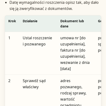
Datę wymagalności roszczenia opisz tak, aby dało
się ją zweryfikować z dokumentów.
Krok
Działanie
Dokument lub
Gdzi
dane
1
Ustal roszczenie
umowa nr [do
prz
i pozwanego
uzupełnienia],
spo
faktura nr [do
poz
uzupełnienia],
wezwanie z dnia
[data]
2
Sprawdź sąd
adres
prz
właściwy
pozwanego,
pod
rodzaj sprawy,
poz
wartość
przedmiotu