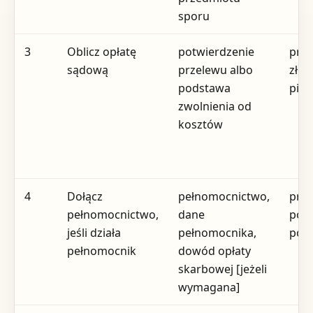
sporu
3
Oblicz opłatę
potwierdzenie
prz
sądową
przelewu albo
zło
podstawa
pis
zwolnienia od
kosztów
4
Dołącz
pełnomocnictwo,
prz
pełnomocnictwo,
dane
pod
jeśli działa
pełnomocnika,
poz
pełnomocnik
dowód opłaty
skarbowej [jeżeli
wymagana]