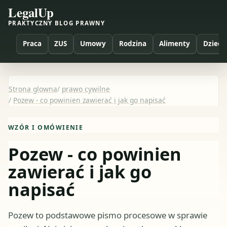
LegalUp
PRAKTYCZNY BLOG PRAWNY
Praca
ZUS
Umowy
Rodzina
Alimenty
Dzieci
Strona glowna
/
prawo cywilne
/
Pozew - co powinien zawierać i jak go napisać
WZÓR I OMÓWIENIE
Pozew - co powinien
zawierać i jak go
napisać
Pozew to podstawowe pismo procesowe w sprawie