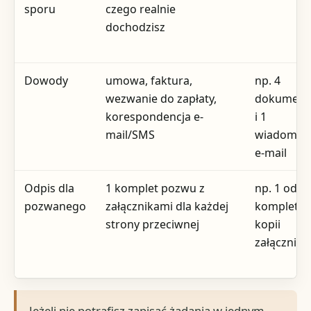
sporu
czego realnie
dochodzisz
Dowody
umowa, faktura,
np. 4
wezwanie do zapłaty,
dokument
korespondencja e-
i 1
mail/SMS
wiadomoś
e-mail
Odpis dla
1 komplet pozwu z
np. 1 odpis
pozwanego
załącznikami dla każdej
komplet
strony przeciwnej
kopii
załącznik
Jeżeli nie potrafisz zapisać żądania w jednym