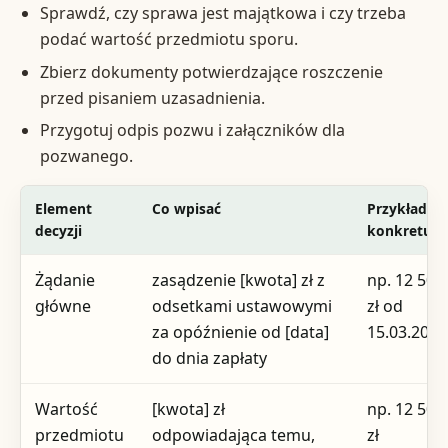
Sprawdź, czy sprawa jest majątkowa i czy trzeba
podać wartość przedmiotu sporu.
Zbierz dokumenty potwierdzające roszczenie
przed pisaniem uzasadnienia.
Przygotuj odpis pozwu i załączników dla
pozwanego.
Element
Co wpisać
Przykład
decyzji
konkretu
Żądanie
zasądzenie [kwota] zł z
np. 12 500
główne
odsetkami ustawowymi
zł od
za opóźnienie od [data]
15.03.2026
do dnia zapłaty
Wartość
[kwota] zł
np. 12 500
przedmiotu
odpowiadająca temu,
zł