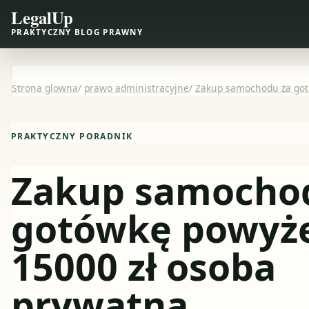
LegalUp
PRAKTYCZNY BLOG PRAWNY
Strona glowna
/
prawo administracyjne
/
Zakup samochodu za got
PRAKTYCZNY PORADNIK
Zakup samocho
gotówkę powyż
15000 zł osoba
prywatna