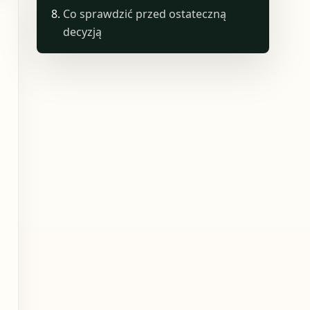
Co sprawdzić przed ostateczną
decyzją