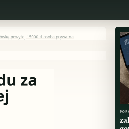
ówkę powyżej 15000 zł osoba prywatna
du za
ej
POR
za
go