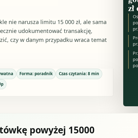
zł
Os
e nie narusza limitu 15 000 zł, ale sama
po
pr
piecznie udokumentować transakcję,
Pr
zić, czy w danym przypadku wraca temat
pr
Pr
po
po
rywatna
Forma:
poradnik
Czas czytania:
8
min
Up
tówkę powyżej 15000