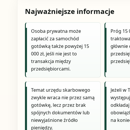
Najważniejsze informacje
Osoba prywatna może
Próg 15 
zapłacić za samochód
traktowa
gotówką także powyżej 15
głównie d
000 zł, jeśli nie jest to
przedsię
transakcja między
przedsię
przedsiębiorcami.
Temat urzędu skarbowego
Jeżeli w
zwykle wraca nie przez samą
występuj
gotówkę, lecz przez brak
odkładaj
spójnych dokumentów lub
obowiąz
niewyjaśnione źródło
na konie
pieniędzy.