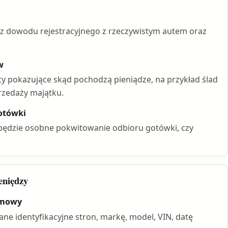
 z dowodu rejestracyjnego z rzeczywistym autem oraz
w
 pokazujące skąd pochodzą pieniądze, na przykład ślad
rzedaży majątku.
otówki
 będzie osobne pokwitowanie odbioru gotówki, czy
eniędzy
umowy
e identyfikacyjne stron, markę, model, VIN, datę