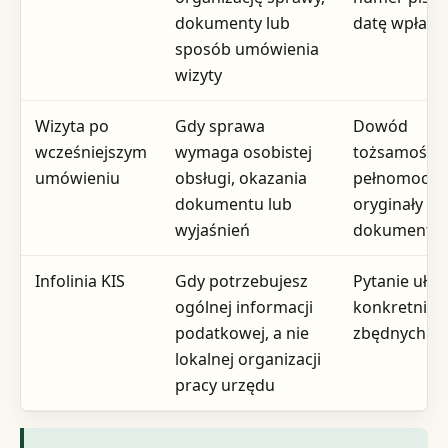
dokumenty lub
datę wpłaty
sposób umówienia
wizyty
Wizyta po
Gdy sprawa
Dowód
wcześniejszym
wymaga osobistej
tożsamości,
umówieniu
obsługi, okazania
pełnomocni
dokumentu lub
oryginały i k
wyjaśnień
dokumentó
Infolinia KIS
Gdy potrzebujesz
Pytanie uło
ogólnej informacji
konkretnie, 
podatkowej, a nie
zbędnych dy
lokalnej organizacji
pracy urzędu