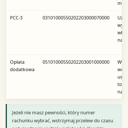
mikr
PCC-3
03101000550202203000070000
Używ
wyłą
właś
nale
Opłata
05101000550202203001000000
Wym
dodatkowa
wcze
ustal
to w
nale
Jeżeli nie masz pewności, który numer
rachunku wybrać, wstrzymaj przelew do czasu