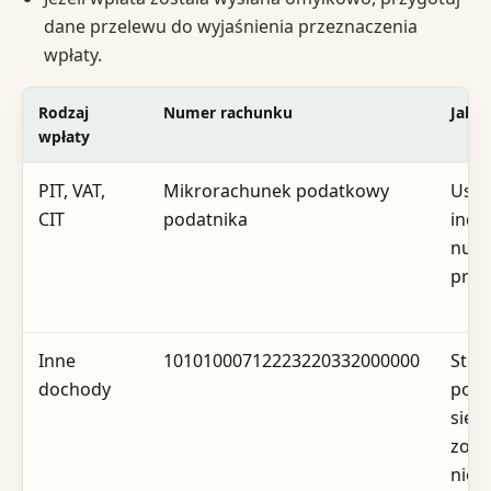
dane przelewu do wyjaśnienia przeznaczenia
wpłaty.
Rodzaj
Numer rachunku
Jak 
wpłaty
PIT, VAT,
Mikrorachunek podatkowy
Usta
CIT
podatnika
indy
nume
prz
Inne
10101000712223220332000000
Stos
dochody
po u
się, 
zobo
nie 