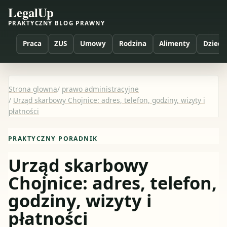
LegalUp
PRAKTYCZNY BLOG PRAWNY
Praca
ZUS
Umowy
Rodzina
Alimenty
Dzieci
Strona glowna
/
prawo administracyjne
/
Urząd skarbowy Chojnice: adres, telefon, godziny, wizyty i
płatności
PRAKTYCZNY PORADNIK
Urząd skarbowy
Chojnice: adres, telefon,
godziny, wizyty i
płatności