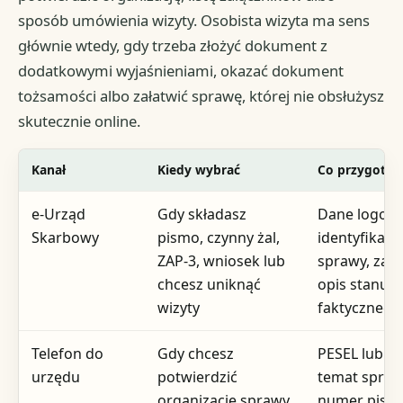
sposób umówienia wizyty. Osobista wizyta ma sens
głównie wtedy, gdy trzeba złożyć dokument z
dodatkowymi wyjaśnieniami, okazać dokument
tożsamości albo załatwić sprawę, której nie obsłużysz
skutecznie online.
Kanał
Kiedy wybrać
Co przygoto
e-Urząd
Gdy składasz
Dane logowa
Skarbowy
pismo, czynny żal,
identyfikato
ZAP-3, wniosek lub
sprawy, załąc
chcesz uniknąć
opis stanu
wizyty
faktycznego
Telefon do
Gdy chcesz
PESEL lub NI
urzędu
potwierdzić
temat spraw
organizację sprawy,
numer pisma