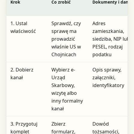
Krok
Co zrobić
Dokumenty i dane
1. Ustal
Sprawdź, czy
Adres
właściwość
sprawę ma
zamieszkania,
prowadzić
siedziba, NIP lub
właśnie US w
PESEL, rodzaj
Chojnicach
podatku
2. Dobierz
Wybierz e-
Opis sprawy,
kanał
Urząd
załączniki,
Skarbowy,
identyfikatory
wizytę albo
inny formalny
kanał
3. Przygotuj
Zbierz
Dowód
komplet
formularz,
tożsamości,