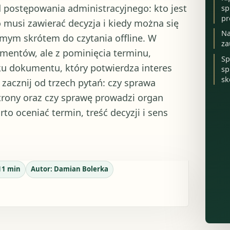
ad postępowania administracyjnego: kto jest
sp
pr
co musi zawierać decyzja i kiedy można się
Na
amym skrótem do czytania offline. W
za
umentów, ale z pominięcia terminu,
Sp
ku dokumentu, który potwierdza interes
sp
sk
zacznij od trzech pytań: czy sprawa
strony oraz czy sprawę prowadzi organ
o oceniać termin, treść decyzji i sens
11
min
Autor:
Damian Bolerka