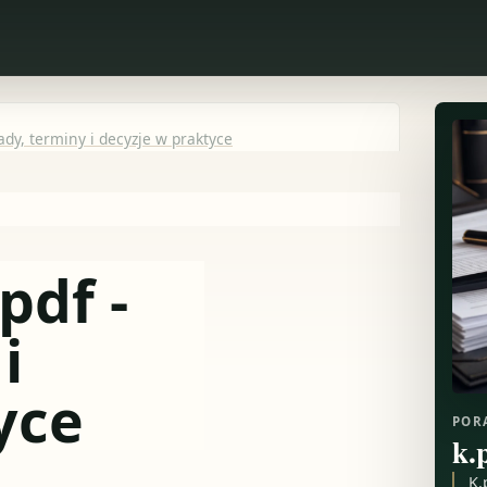
sady, terminy i decyzje w praktyce
pdf -
i
yce
POR
k.
K.