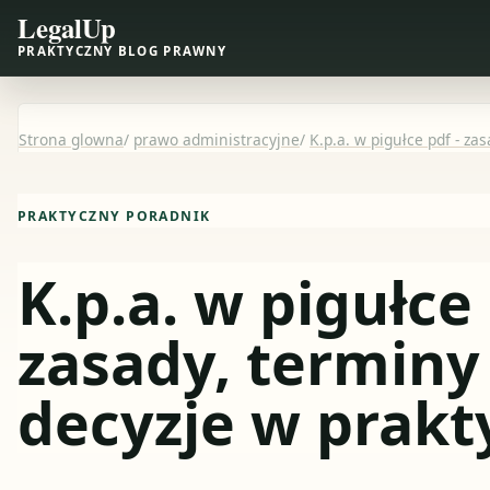
LegalUp
PRAKTYCZNY BLOG PRAWNY
Strona glowna
/
prawo administracyjne
/
K.p.a. w pigułce pdf - za
PRAKTYCZNY PORADNIK
K.p.a. w pigułce 
zasady, terminy 
decyzje w prakt