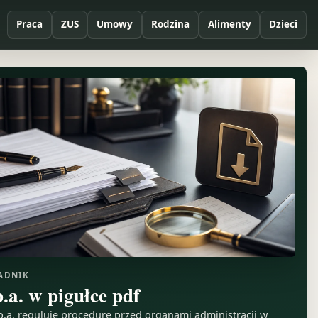
Praca
ZUS
Umowy
Rodzina
Alimenty
Dzieci
ADNIK
p.a. w pigułce pdf
p.a. reguluje procedurę przed organami administracji w