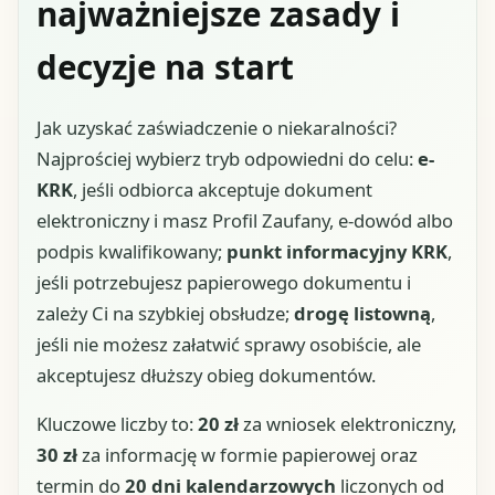
najważniejsze zasady i
decyzje na start
Jak uzyskać zaświadczenie o niekaralności?
Najprościej wybierz tryb odpowiedni do celu:
e-
KRK
, jeśli odbiorca akceptuje dokument
elektroniczny i masz Profil Zaufany, e-dowód albo
podpis kwalifikowany;
punkt informacyjny KRK
,
jeśli potrzebujesz papierowego dokumentu i
zależy Ci na szybkiej obsłudze;
drogę listowną
,
jeśli nie możesz załatwić sprawy osobiście, ale
akceptujesz dłuższy obieg dokumentów.
Kluczowe liczby to:
20 zł
za wniosek elektroniczny,
30 zł
za informację w formie papierowej oraz
termin do
20 dni kalendarzowych
liczonych od