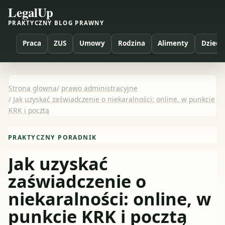
LegalUp
PRAKTYCZNY BLOG PRAWNY
Praca
ZUS
Umowy
Rodzina
Alimenty
Dzieci
Strona glowna
/
prawo administracyjne
/
Jak uzyskać zaświadczenie o niekaralności: online, w punkcie
KRK i pocztą
PRAKTYCZNY PORADNIK
Jak uzyskać
zaświadczenie o
niekaralności: online, w
punkcie KRK i pocztą