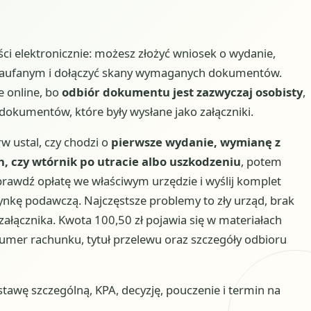
ści elektronicznie: możesz złożyć wniosek o wydanie,
 Zaufanym i dołączyć skany wymaganych dokumentów.
e online, bo
odbiór dokumentu jest zazwyczaj osobisty
,
dokumentów, które były wysłane jako załączniki.
rw ustal, czy chodzi o
pierwsze wydanie, wymianę z
 czy wtórnik po utracie albo uszkodzeniu
, potem
sprawdź opłatę we właściwym urzędzie i wyślij komplet
ynkę podawczą. Najczęstsze problemy to zły urząd, brak
 załącznika. Kwota 100,50 zł pojawia się w materiałach
mer rachunku, tytuł przelewu oraz szczegóły odbioru
wę szczególną, KPA, decyzję, pouczenie i termin na