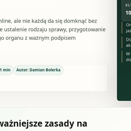
KL
10
ine, ale nie każdą da się domknąć bez
On
e ustalenie rodzaju sprawy, przygotowanie
ja
ego organu z ważnym podpisem
Do
ak
W 
do
1
min
Autor:
Damian Bolerka
ważniejsze zasady na