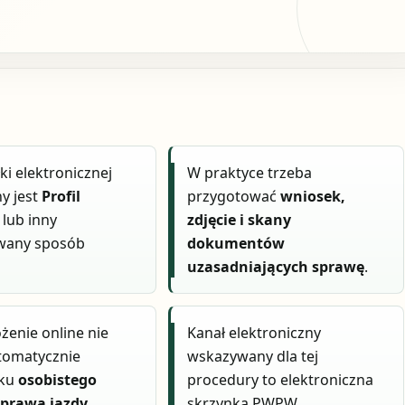
ki elektronicznej
W praktyce trzeba
y jest
Profil
przygotować
wniosek,
lub inny
zdjęcie i skany
wany sposób
dokumentów
uzasadniających sprawę
.
żenie online nie
Kanał elektroniczny
tomatycznie
wskazywany dla tej
zku
osobistego
procedury to elektroniczna
 prawa jazdy
.
skrzynka PWPW.