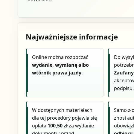
Najważniejsze informacje
Online można rozpocząć
Do wysył
wydanie, wymianę albo
potrzebn
wtórnik prawa jazdy
.
Zaufany
akcepto
podpisu.
W dostępnych materiałach
Samo zło
dla tej procedury pojawia się
znosi au
opłata
100,50 zł
za wydanie
obowią
dokumentu; przed
odbioru