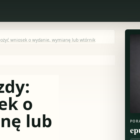
złożyć wniosek o wydanie, wymianę lub wtórnik
zdy:
ek o
nę lub
POR
ep