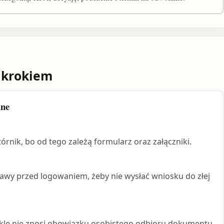
 krokiem
ine
rnik, bo od tego zależą formularz oraz załączniki.
rawy przed logowaniem, żeby nie wysłać wniosku do złej
ykle nie znosi obowiązku osobistego odbioru dokumentu.