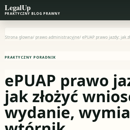
LegalUp
PRAKTYCZNY BLOG PRAWNY
Strona glowna
/
prawo administracyjne
/
ePUAP prawo jazdy: jak 
PRAKTYCZNY PORADNIK
ePUAP prawo ja
jak złożyć wnios
wydanie, wymia
wtórnik