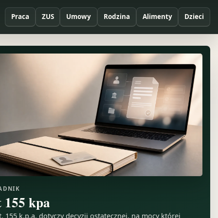
Praca
ZUS
Umowy
Rodzina
Alimenty
Dzieci
ADNIK
t 155 kpa
t. 155 k.p.a. dotyczy decyzji ostatecznej, na mocy której