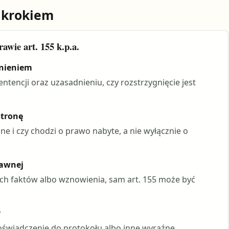
 krokiem
awie art. 155 k.p.a.
dnieniem
entencji oraz uzasadnieniu, czy rozstrzygnięcie jest
stronę
ne i czy chodzi o prawo nabyte, a nie wyłącznie o
rawnej
ych faktów albo wznowienia, sam art. 155 może być
y
oświadczenie do protokołu albo inne wyraźne