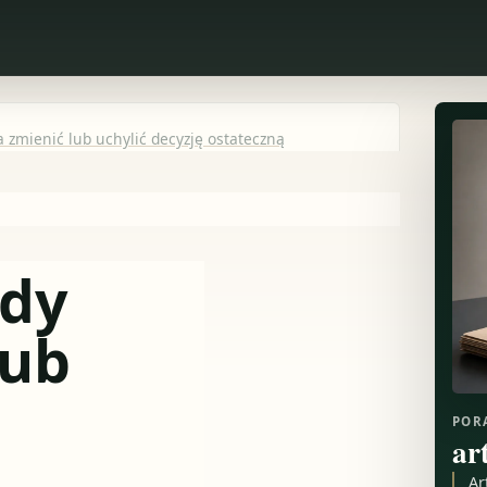
a zmienić lub uchylić decyzję ostateczną
edy
lub
POR
ar
Ar