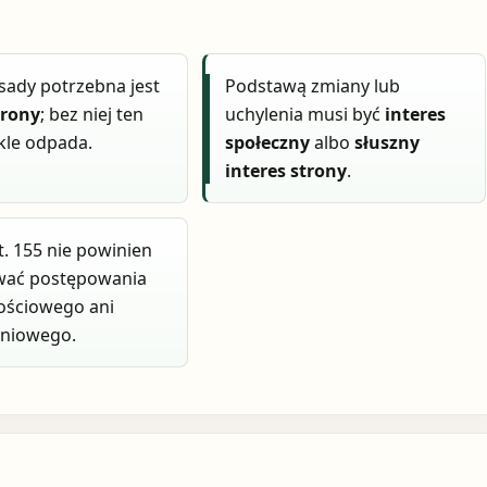
sady potrzebna jest
Podstawą zmiany lub
trony
; bez niej ten
uchylenia musi być
interes
kle odpada.
społeczny
albo
słuszny
interes strony
.
t. 155 nie powinien
wać postępowania
ościowego ani
niowego.