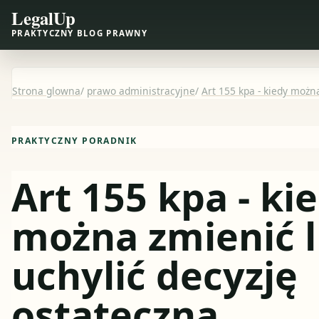
LegalUp
PRAKTYCZNY BLOG PRAWNY
Strona glowna
/
prawo administracyjne
/
Art 155 kpa - kiedy możn
PRAKTYCZNY PORADNIK
Art 155 kpa - ki
można zmienić 
uchylić decyzję
ostateczną