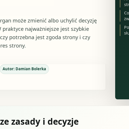
st
Co
zw
organ może zmienić albo uchylić decyzję
Po
 praktyce najważniejsze jest szybkie
sł
 czy potrzebna jest zgoda strony i czy
res strony.
Autor:
Damian Bolerka
ze zasady i decyzje