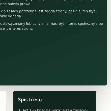
rona nabyła prawo.
 do zasady potrzebna jest zgoda strony; bez niej ten tryb
ykle odpada.
dstawą zmiany lub uchylenia musi być interes społeczny albo
uszny interes strony.
Spis treści
Art 155 kpa: najważniejsze zasady i