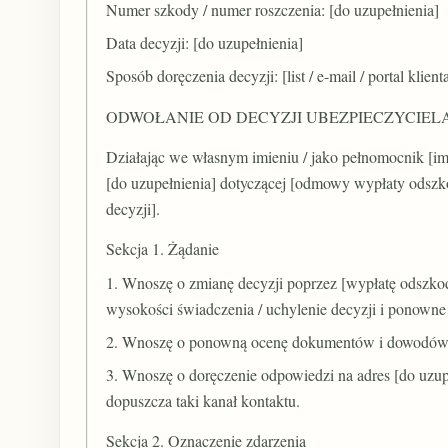
Numer szkody / numer roszczenia: [do uzupełnienia]
Data decyzji: [do uzupełnienia]
Sposób doręczenia decyzji: [list / e-mail / portal klienta
ODWOŁANIE OD DECYZJI UBEZPIECZYCIEL
Działając we własnym imieniu / jako pełnomocnik [i
[do uzupełnienia] dotyczącej [odmowy wypłaty odszko
decyzji].
Sekcja 1. Żądanie
1. Wnoszę o zmianę decyzji poprzez [wypłatę odszkod
wysokości świadczenia / uchylenie decyzji i ponowne
2. Wnoszę o ponowną ocenę dokumentów i dowodów 
3. Wnoszę o doręczenie odpowiedzi na adres [do uzupeł
dopuszcza taki kanał kontaktu.
Sekcja 2. Oznaczenie zdarzenia