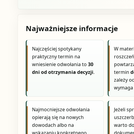
Najważniejsze informacje
Najczęściej spotykany
W materi
praktyczny termin na
roszcze
wniesienie odwołania to
30
powtarza
dni od otrzymania decyzji
.
termin
d
zależy o
wymaga 
Najmocniejsze odwołania
Jeżeli s
opierają się na nowych
uszczerb
dowodach albo na
warto do
wskazaniu konkretnego
dokument