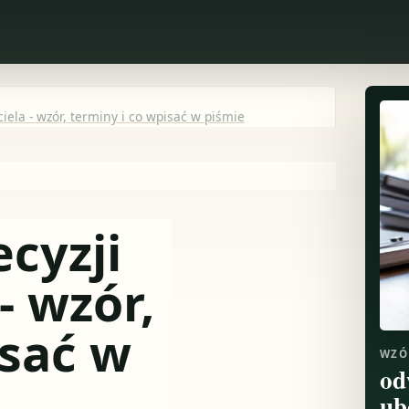
iela - wzór, terminy i co wpisać w piśmie
cyzji
- wzór,
isać w
WZÓ
od
ub