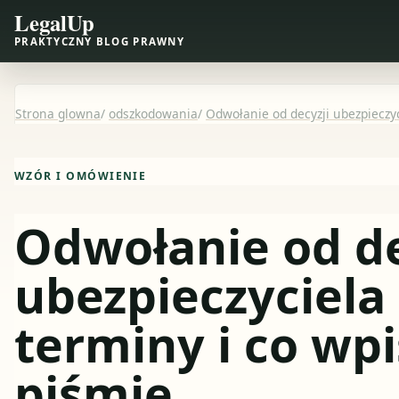
LegalUp
PRAKTYCZNY BLOG PRAWNY
Strona glowna
/
odszkodowania
/
Odwołanie od decyzji ubezpieczyc
WZÓR I OMÓWIENIE
Odwołanie od de
ubezpieczyciela 
terminy i co wp
piśmie