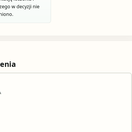
czego w decyzji nie
niono.
enia
A