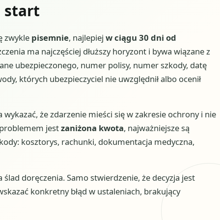
 start
ię zwykle
pisemnie
, najlepiej
w ciągu 30 dni od
zczenia ma najczęściej dłuższy horyzont i bywa wiązane z
dane ubezpieczonego, numer polisy, numer szkody, datę
ody, których ubezpieczyciel nie uwzględnił albo ocenił
a wykazać, że zdarzenie mieści się w zakresie ochrony i nie
i problemem jest
zaniżona kwota
, najważniejsze są
kody: kosztorys, rachunki, dokumentacja medyczna,
a ślad doręczenia. Samo stwierdzenie, że decyzja jest
 wskazać konkretny błąd w ustaleniach, brakujący