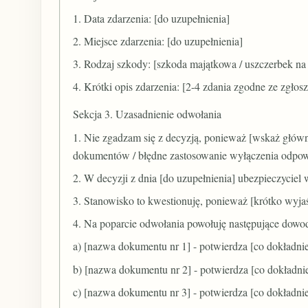
1. Data zdarzenia: [do uzupełnienia]
2. Miejsce zdarzenia: [do uzupełnienia]
3. Rodzaj szkody: [szkoda majątkowa / uszczerbek na 
4. Krótki opis zdarzenia: [2-4 zdania zgodne ze zgło
Sekcja 3. Uzasadnienie odwołania
1. Nie zgadzam się z decyzją, ponieważ [wskaż główny
dokumentów / błędne zastosowanie wyłączenia odpowie
2. W decyzji z dnia [do uzupełnienia] ubezpieczyciel w
3. Stanowisko to kwestionuję, ponieważ [krótko wyjaśn
4. Na poparcie odwołania powołuję następujące dowo
a) [nazwa dokumentu nr 1] - potwierdza [co dokładn
b) [nazwa dokumentu nr 2] - potwierdza [co dokładn
c) [nazwa dokumentu nr 3] - potwierdza [co dokładn