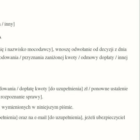
 / inny]
A
mię i nazwisko mocodawcy], wnoszę odwołanie od decyzji z dnia
dowania / przyznania zaniżonej kwoty / odmowy dopłaty / innej
owania / dopłatę kwoty [do uzupełnienia] zł / ponowne ustalenie
 rozpoznanie sprawy].
wymienionych w niniejszym piśmie.
nienia] oraz na e-mail [do uzupełnienia], jeżeli ubezpieczyciel