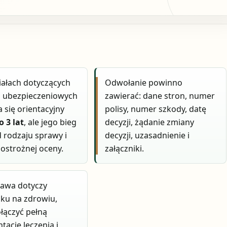
ałach dotyczących
Odwołanie powinno
ń ubezpieczeniowych
zawierać: dane stron, numer
 się orientacyjny
polisy, numer szkody, datę
o 3 lat
, ale jego bieg
decyzji, żądanie zmiany
d rodzaju sprawy i
decyzji, uzasadnienie i
ostrożnej oceny.
załączniki.
prawa dotyczy
ku na zdrowiu,
łączyć pełną
ację leczenia i