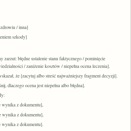
zdrowiu / inna]
szeniem szkody]
 zarzut: błędne ustalenie stanu faktycznego / pominięcie
dzialności / zaniżenie kosztów / niepełna ocena leczenia].
skazał, że [zacytuj albo streść najważniejszy fragment decyzji].
ij, dlaczego ocena jest niepełna albo błędna].
dy:
ie wynika z dokumentu],
ie wynika z dokumentu],
ie wynika z dokumentu].