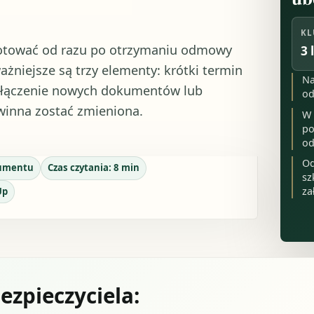
KL
ygotować od razu po otrzymaniu odmowy
3 
żniejsze są trzy elementy: krótki termin
Na
 dołączenie nowych dokumentów lub
od
winna zostać zmieniona.
W 
po
od
Od
umentu
Czas czytania:
8
min
sz
za
Up
ezpieczyciela: