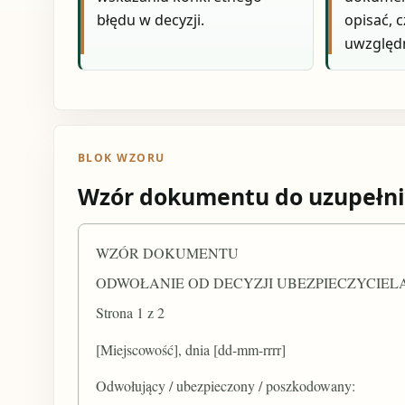
błędu w decyzji.
opisać, 
uwzględ
BLOK WZORU
Wzór dokumentu do uzupełni
WZÓR DOKUMENTU
ODWOŁANIE OD DECYZJI UBEZPIECZYCIEL
Strona 1 z 2
[Miejscowość], dnia [dd-mm-rrrr]
Odwołujący / ubezpieczony / poszkodowany: