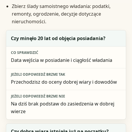
Zbierz ślady samoistnego władania: podatki,
remonty, ogrodzenie, decyzje dotyczące
nieruchomości.
Pytanie kontrolne
Czy minęło 20 lat od objęcia posiadania?
Co sprawdzić
Data wejścia w posiadanie i ciągłość władania
Jeżeli odpowiedź brzmi tak
Jeżeli odpowiedź brzmi nie
Przechodzisz do oceny dobrej wiary i dowodów
Na dziś brak podstaw do zasiedzenia w dobrej
wierze
Czy dobra wiara istniała już na początku?