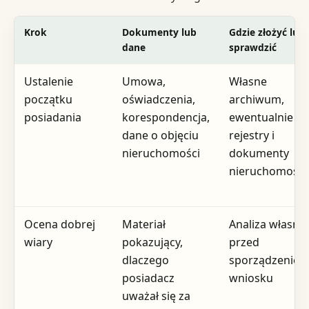
Krok
Dokumenty lub
Gdzie złożyć lub
dane
sprawdzić
Ustalenie
Umowa,
Własne
początku
oświadczenia,
archiwum,
posiadania
korespondencja,
ewentualnie
dane o objęciu
rejestry i
nieruchomości
dokumenty
nieruchomości
Ocena dobrej
Materiał
Analiza własna
wiary
pokazujący,
przed
dlaczego
sporządzenie
posiadacz
wniosku
uważał się za