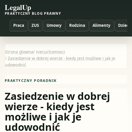
LegalUp
PRAKTYCZNY BLOG PRAWNY
Praca
ZUS
Umowy
Rodzina
Alimenty
Dzieci
Strona glowna
/
nieruchomosci
/
Zasiedzenie w dobrej wierze - kiedy jest możliwe i jak je
udowodnić
PRAKTYCZNY PORADNIK
Zasiedzenie w dobrej
wierze - kiedy jest
możliwe i jak je
udowodnić