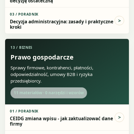
decyzję ostateczną
03
/
PORADNIK
Decyzja administracyjna: zasady i praktyczne
kroki
13
/
BIZNES
Prawo gospodarcze
Sprawy firmowe, kontrahenci, płatności,
odpowiedzialność, umowy B2B i ryzyka
przedsiębiorcy.
11
materiałów ·
0
narzędzi i wzorów
01
/
PORADNIK
CEIDG zmiana wpisu - jak zaktualizować dane
firmy