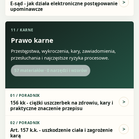
E-sąd - jak działa elektroniczne postępowanie
upominawcze
11
/
KARNE
Prawo karne
Przestępstwa, wykroczenia, kary, zawiadomienia,
przesłuchania i najczęstsze ryzyka procesowe.
57
materiałów ·
0
narzędzi i wzorów
01
/
PORADNIK
156 kk - ciężki uszczerbek na zdrowiu, kary i
praktyczne znaczenie przepisu
02
/
PORADNIK
Art. 157 k.k. - uszkodzenie ciała i zagrożenie
karą