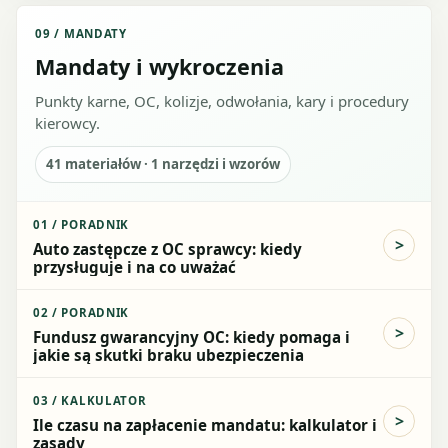
09
/
MANDATY
Mandaty i wykroczenia
Punkty karne, OC, kolizje, odwołania, kary i procedury
kierowcy.
41
materiałów ·
1
narzędzi i wzorów
01
/
PORADNIK
Auto zastępcze z OC sprawcy: kiedy
przysługuje i na co uważać
02
/
PORADNIK
Fundusz gwarancyjny OC: kiedy pomaga i
jakie są skutki braku ubezpieczenia
03
/
KALKULATOR
Ile czasu na zapłacenie mandatu: kalkulator i
zasady