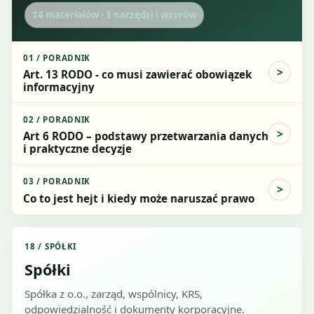
14
materiałów ·
3
narzędzi i wzorów
01
/
PORADNIK
Art. 13 RODO - co musi zawierać obowiązek
informacyjny
02
/
PORADNIK
Art 6 RODO – podstawy przetwarzania danych
i praktyczne decyzje
03
/
PORADNIK
Co to jest hejt i kiedy może naruszać prawo
18
/
SPÓŁKI
Spółki
Spółka z o.o., zarząd, wspólnicy, KRS,
odpowiedzialność i dokumenty korporacyjne.