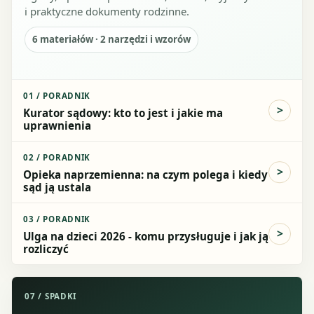
i praktyczne dokumenty rodzinne.
6
materiałów ·
2
narzędzi i wzorów
01
/
PORADNIK
Kurator sądowy: kto to jest i jakie ma
uprawnienia
02
/
PORADNIK
Opieka naprzemienna: na czym polega i kiedy
sąd ją ustala
03
/
PORADNIK
Ulga na dzieci 2026 - komu przysługuje i jak ją
rozliczyć
07
/
SPADKI