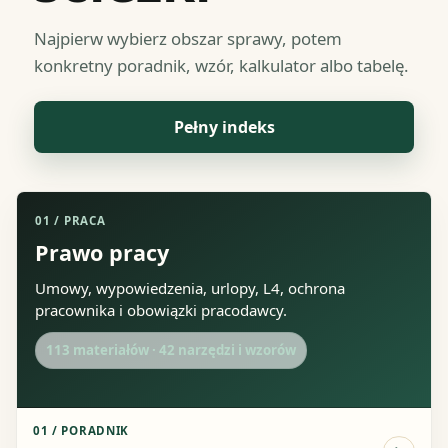
Najpierw wybierz obszar sprawy, potem
konkretny poradnik, wzór, kalkulator albo tabelę.
Pełny indeks
01
/
PRACA
Prawo pracy
Umowy, wypowiedzenia, urlopy, L4, ochrona
pracownika i obowiązki pracodawcy.
113
materiałów ·
42
narzędzi i wzorów
01
/
PORADNIK