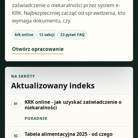
zaświadczenie o niekaralności przez system e-
KRK. Najbezpieczniej zacząć od sprawdzenia, kto
wymaga dokumentu, czy.
krk online
12
sekcji
23
pytań FAQ
Otwórz opracowanie
NA SKRÓTY
Aktualizowany indeks
KRK online - jak uzyskać zaświadczenie o
01
niekaralności
PORADNIK
Tabela alimentacyjna 2025 - od czego
02