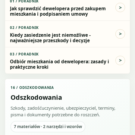
01
/
PORADNIK
Jak sprawdzić dewelopera przed zakupem
mieszkania i podpisaniem umowy
02
/
PORADNIK
Kiedy zasiedzenie jest niemożliwe -
najważniejsze przeszkody i decyzje
03
/
PORADNIK
Odbiór mieszkania od dewelopera: zasady i
praktyczne kroki
16
/
ODSZKODOWANIA
Odszkodowania
Szkody, zadośćuczynienie, ubezpieczyciel, terminy,
pisma i dokumenty potrzebne do roszczeń.
7
materiałów ·
2
narzędzi i wzorów