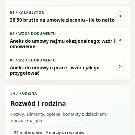
01
/
KALKULATOR
30,50 brutto na umowie zleceniu - ile to netto
02
/
WZÓR DOKUMENTU
Aneks do umowy najmu okazjonalnego: wzór i
omówienie
03
/
WZÓR DOKUMENTU
Aneks do umowy o pracę - wzór i jak go
przygotować
04
/
RODZINA
Rozwód i rodzina
Pozwy, alimenty, opieka, kontakty z dzieckiem i
podział majątku.
22
materiałów ·
9
narzędzi i wzorów