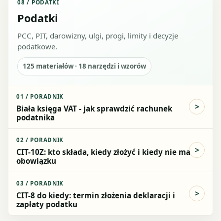
08
/
PODATKI
Podatki
PCC, PIT, darowizny, ulgi, progi, limity i decyzje
podatkowe.
125
materiałów ·
18
narzędzi i wzorów
01
/
PORADNIK
Biała księga VAT - jak sprawdzić rachunek
podatnika
02
/
PORADNIK
CIT-10Z: kto składa, kiedy złożyć i kiedy nie ma
obowiązku
03
/
PORADNIK
CIT-8 do kiedy: termin złożenia deklaracji i
zapłaty podatku