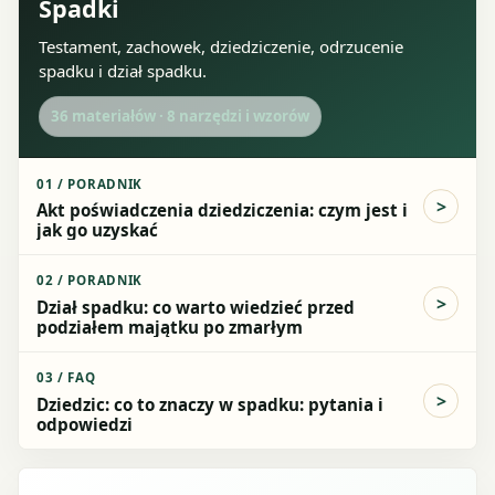
Spadki
Testament, zachowek, dziedziczenie, odrzucenie
spadku i dział spadku.
36
materiałów ·
8
narzędzi i wzorów
01
/
PORADNIK
Akt poświadczenia dziedziczenia: czym jest i
jak go uzyskać
02
/
PORADNIK
Dział spadku: co warto wiedzieć przed
podziałem majątku po zmarłym
03
/
FAQ
Dziedzic: co to znaczy w spadku: pytania i
odpowiedzi