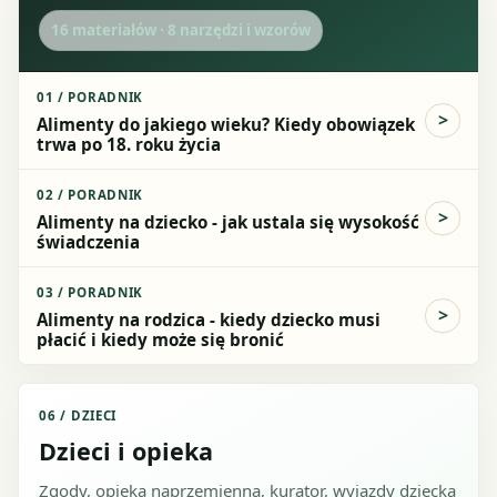
16
materiałów ·
8
narzędzi i wzorów
01
/
PORADNIK
Alimenty do jakiego wieku? Kiedy obowiązek
trwa po 18. roku życia
02
/
PORADNIK
Alimenty na dziecko - jak ustala się wysokość
świadczenia
03
/
PORADNIK
Alimenty na rodzica - kiedy dziecko musi
płacić i kiedy może się bronić
06
/
DZIECI
Dzieci i opieka
Zgody, opieka naprzemienna, kurator, wyjazdy dziecka