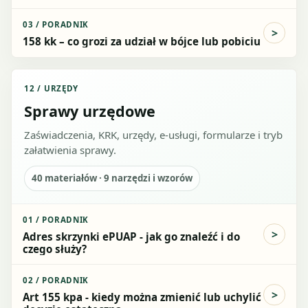
03
/
PORADNIK
158 kk – co grozi za udział w bójce lub pobiciu
12
/
URZĘDY
Sprawy urzędowe
Zaświadczenia, KRK, urzędy, e-usługi, formularze i tryb
załatwienia sprawy.
40
materiałów ·
9
narzędzi i wzorów
01
/
PORADNIK
Adres skrzynki ePUAP - jak go znaleźć i do
czego służy?
02
/
PORADNIK
Art 155 kpa - kiedy można zmienić lub uchylić