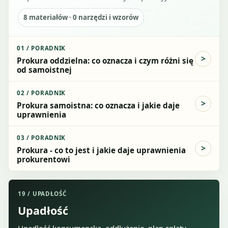
8
materiałów ·
0
narzędzi i wzorów
01
/
PORADNIK
Prokura oddzielna: co oznacza i czym różni się
od samoistnej
02
/
PORADNIK
Prokura samoistna: co oznacza i jakie daje
uprawnienia
03
/
PORADNIK
Prokura - co to jest i jakie daje uprawnienia
prokurentowi
19
/
UPADŁOŚĆ
Upadłość