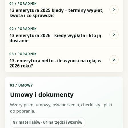
01
/
PORADNIK
13 emerytura 2025 kiedy – terminy wypłat,
kwota i co sprawdzić
02
/
PORADNIK
13 emerytura 2026 - kiedy wypłata i kto ją
dostanie
03
/
PORADNIK
13. emerytura netto - ile wynosi na rękę w
2026 roku?
03
/
UMOWY
Umowy i dokumenty
Wzory pism, umowy, oświadczenia, checklisty i pliki
do pobrania.
87
materiałów ·
64
narzędzi i wzorów