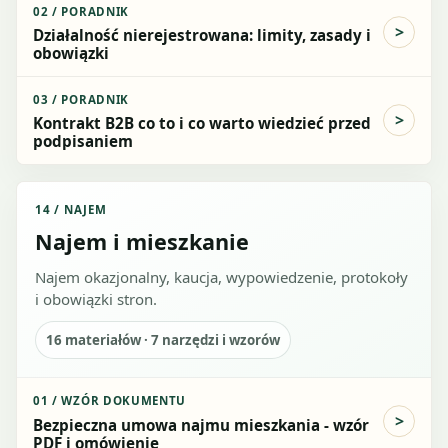
02
/
PORADNIK
Działalność nierejestrowana: limity, zasady i
obowiązki
03
/
PORADNIK
Kontrakt B2B co to i co warto wiedzieć przed
podpisaniem
14
/
NAJEM
Najem i mieszkanie
Najem okazjonalny, kaucja, wypowiedzenie, protokoły
i obowiązki stron.
16
materiałów ·
7
narzędzi i wzorów
01
/
WZÓR DOKUMENTU
Bezpieczna umowa najmu mieszkania - wzór
PDF i omówienie