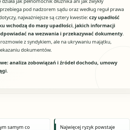
 działa jak pełnomocnik dłużnika ani jak zwykły
 i przebiega pod nadzorem sądu oraz według reguł prawa
otyczy, najważniejsze są cztery kwestie:
czy upadłość
tku wchodzą do masy upadłości
,
jakich informacji
 odpowiadać na wezwania i przekazywać dokumenty
.
j rozmowie z syndykiem, ale na ukrywaniu majątku,
rzekazaniu dokumentów.
e: analiza zobowiązań i źródeł dochodu, umowy
ągi
.
 tym samym co
Najwięcej ryzyk powstaje