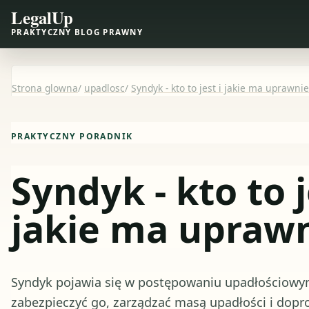
LegalUp
PRAKTYCZNY BLOG PRAWNY
Strona glowna
/
upadlosc
/
Syndyk - kto to jest i jakie ma uprawni
PRAKTYCZNY PORADNIK
Syndyk - kto to j
jakie ma upraw
Syndyk pojawia się w postępowaniu upadłościowym
zabezpieczyć go, zarządzać masą upadłości i dopr