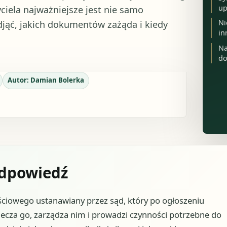
up
ciela najważniejsze jest nie samo
Ni
djąć, jakich dokumentów zażąda i kiedy
in
Na
do
Autor:
Damian Bolerka
odpowiedź
ciowego ustanawiany przez sąd, który po ogłoszeniu
ecza go, zarządza nim i prowadzi czynności potrzebne do