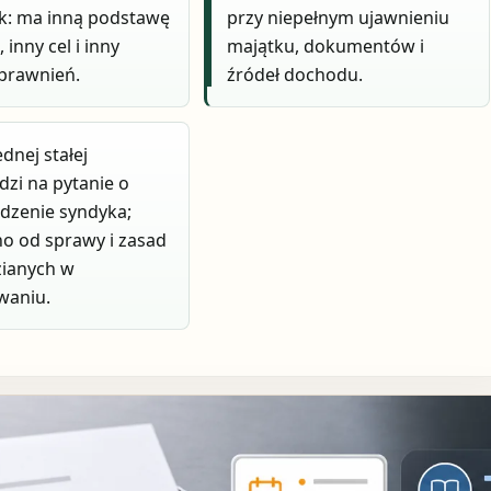
k: ma inną podstawę
przy niepełnym ujawnieniu
, inny cel i inny
majątku, dokumentów i
prawnień.
źródeł dochodu.
dnej stałej
zi na pytanie o
dzenie syndyka;
no od sprawy i zasad
zianych w
waniu.