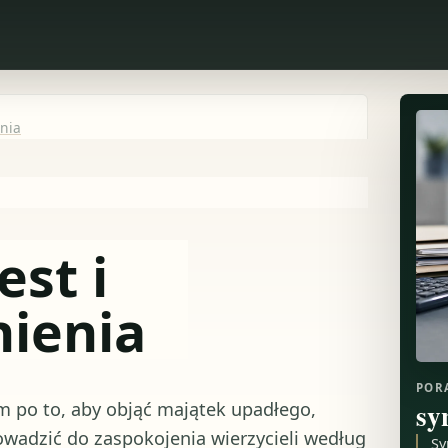
enia
est i
nienia
POR
sy
 po to, aby objąć majątek upadłego,
owadzić do zaspokojenia wierzycieli według
Sy