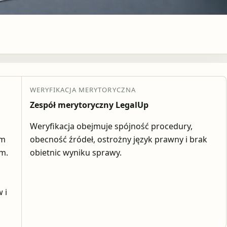
WERYFIKACJA MERYTORYCZNA
Zespół merytoryczny LegalUp
Weryfikacja obejmuje spójność procedury,
em
obecność źródeł, ostrożny język prawny i brak
ym.
obietnic wyniku sprawy.
 i