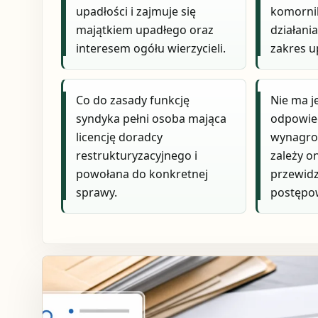
upadłości i zajmuje się
komorni
majątkiem upadłego oraz
działania
interesem ogółu wierzycieli.
zakres u
Co do zasady funkcję
Nie ma je
syndyka pełni osoba mająca
odpowied
licencję doradcy
wynagro
restrukturyzacyjnego i
zależy o
powołana do konkretnej
przewid
sprawy.
postępo