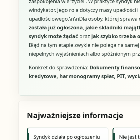
zaspokojenia wierzycieli. W praktyce syndyk nie
windykator. Jego rola dotyczy masy upadłości
upadłościowego.\n\nDla osoby, której sprawa d
została już ogłoszona
,
jakie składniki mają
syndyk może żądać
oraz
jak szybko trzeba
Błąd na tym etapie zwykle nie polega na same
niepełnych wyjaśnieniach albo spóźnionym p
Konkret do sprawdzenia:
Dokumenty finansow
kredytowe, harmonogramy spłat, PIT, wyci
Najważniejsze informacje
Syndyk działa po ogłoszeniu
Nie jest