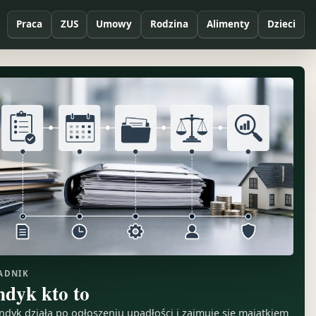
Praca
ZUS
Umowy
Rodzina
Alimenty
Dzieci
ADNIK
ndyk kto to
ndyk działa po ogłoszeniu upadłości i zajmuje się majątkiem