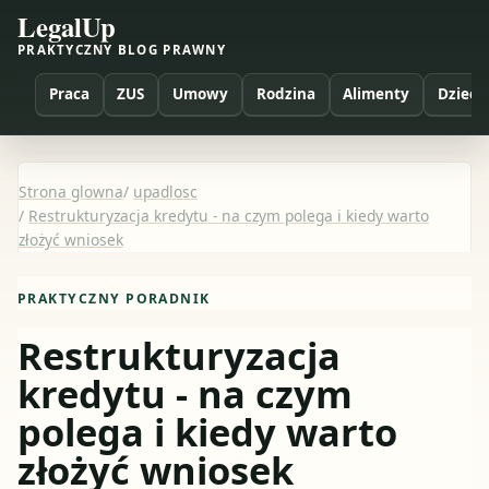
LegalUp
PRAKTYCZNY BLOG PRAWNY
Praca
ZUS
Umowy
Rodzina
Alimenty
Dzieci
Strona glowna
/
upadlosc
/
Restrukturyzacja kredytu - na czym polega i kiedy warto
złożyć wniosek
PRAKTYCZNY PORADNIK
Restrukturyzacja
kredytu - na czym
polega i kiedy warto
złożyć wniosek