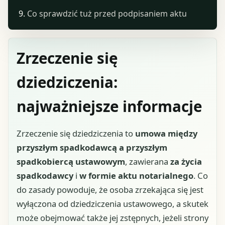
Co sprawdzić tuż przed podpisaniem aktu
Zrzeczenie się
dziedziczenia:
najważniejsze informacje
Zrzeczenie się dziedziczenia to
umowa między
przyszłym spadkodawcą a przyszłym
spadkobiercą ustawowym
, zawierana
za życia
spadkodawcy
i
w formie aktu notarialnego
. Co
do zasady powoduje, że osoba zrzekająca się jest
wyłączona od dziedziczenia ustawowego, a skutek
może obejmować także jej zstępnych, jeżeli strony