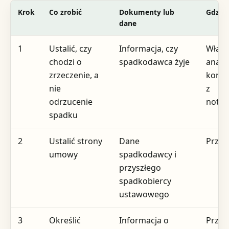
Krok
Co zrobić
Dokumenty lub
Gdzie
dane
1
Ustalić, czy
Informacja, czy
Włas
chodzi o
spadkodawca żyje
analiz
zrzeczenie, a
konsu
nie
z
odrzucenie
notar
spadku
2
Ustalić strony
Dane
Przed
umowy
spadkodawcy i
przyszłego
spadkobiercy
ustawowego
3
Określić
Informacja o
Przed