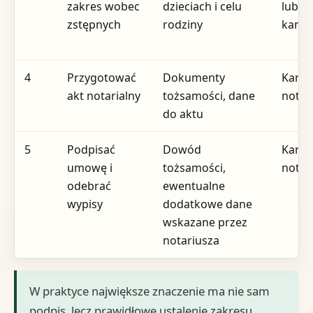
zakres wobec
dzieciach i celu
lub w
zstępnych
rodziny
kancel
4
Przygotować
Dokumenty
Kance
akt notarialny
tożsamości, dane
notar
do aktu
5
Podpisać
Dowód
Kance
umowę i
tożsamości,
notar
odebrać
ewentualne
wypisy
dodatkowe dane
wskazane przez
notariusza
W praktyce największe znaczenie ma nie sam
podpis, lecz prawidłowe ustalenie zakresu