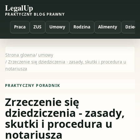
LegalUp
PRAKTYCZNY BLOG PRAWNY
Praca
ZUS
Umowy
Rodzina
Alimenty
Dzieci
Strona glowna
/
umowy
/
Zrzeczenie się dziedziczenia - zasady, skutki i procedura u
notariusza
PRAKTYCZNY PORADNIK
Zrzeczenie się
dziedziczenia - zasady,
skutki i procedura u
notariusza