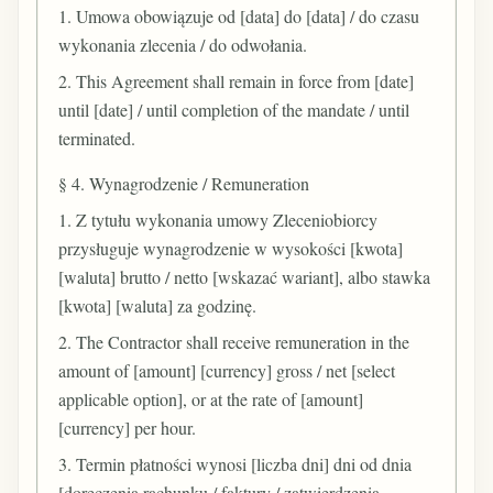
1. Umowa obowiązuje od [data] do [data] / do czasu
wykonania zlecenia / do odwołania.
2. This Agreement shall remain in force from [date]
until [date] / until completion of the mandate / until
terminated.
§ 4. Wynagrodzenie / Remuneration
1. Z tytułu wykonania umowy Zleceniobiorcy
przysługuje wynagrodzenie w wysokości [kwota]
[waluta] brutto / netto [wskazać wariant], albo stawka
[kwota] [waluta] za godzinę.
2. The Contractor shall receive remuneration in the
amount of [amount] [currency] gross / net [select
applicable option], or at the rate of [amount]
[currency] per hour.
3. Termin płatności wynosi [liczba dni] dni od dnia
[doręczenia rachunku / faktury / zatwierdzenia