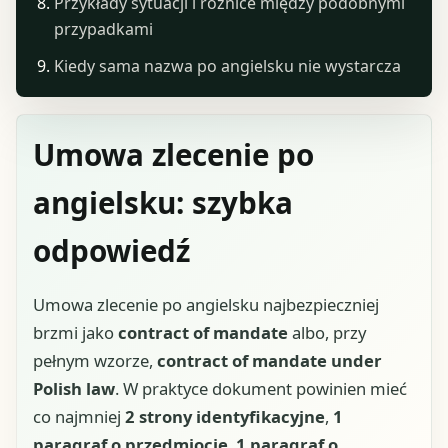
Przykłady sytuacji i różnice między podobnymi
przypadkami
Kiedy sama nazwa po angielsku nie wystarcza
Umowa zlecenie po
angielsku: szybka
odpowiedź
Umowa zlecenie po angielsku najbezpieczniej
brzmi jako
contract of mandate
albo, przy
pełnym wzorze,
contract of mandate under
Polish law
. W praktyce dokument powinien mieć
co najmniej
2 strony identyfikacyjne
,
1
paragraf o przedmiocie
,
1 paragraf o