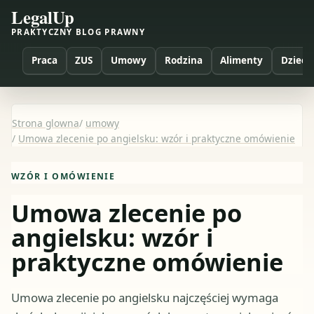
LegalUp
PRAKTYCZNY BLOG PRAWNY
Praca
ZUS
Umowy
Rodzina
Alimenty
Dzieci
Strona glowna
/
umowy
/
Umowa zlecenie po angielsku: wzór i praktyczne omówienie
WZÓR I OMÓWIENIE
Umowa zlecenie po
angielsku: wzór i
praktyczne omówienie
Umowa zlecenie po angielsku najczęściej wymaga