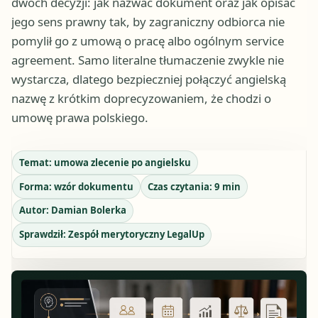
dwóch decyzji: jak nazwać dokument oraz jak opisać
jego sens prawny tak, by zagraniczny odbiorca nie
pomylił go z umową o pracę albo ogólnym service
agreement. Samo literalne tłumaczenie zwykle nie
wystarcza, dlatego bezpieczniej połączyć angielską
nazwę z krótkim doprecyzowaniem, że chodzi o
umowę prawa polskiego.
Temat:
umowa zlecenie po angielsku
Forma:
wzór dokumentu
Czas czytania:
9
min
Autor:
Damian Bolerka
Sprawdził:
Zespół merytoryczny LegalUp