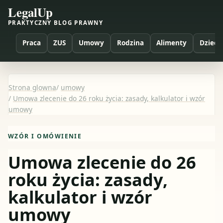
LegalUp
PRAKTYCZNY BLOG PRAWNY
Praca
ZUS
Umowy
Rodzina
Alimenty
Dzieci
Strona glowna
/
umowy
/
Umowa zlecenie do 26 roku życia: zasady, kalkulator i wzór
umowy
WZÓR I OMÓWIENIE
Umowa zlecenie do 26
roku życia: zasady,
kalkulator i wzór
umowy