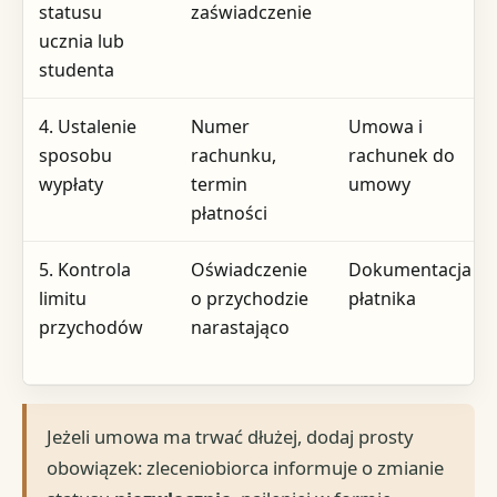
statusu
zaświadczenie
ucznia lub
studenta
4. Ustalenie
Numer
Umowa i
sposobu
rachunku,
rachunek do
wypłaty
termin
umowy
płatności
5. Kontrola
Oświadczenie
Dokumentacja
limitu
o przychodzie
płatnika
przychodów
narastająco
Jeżeli umowa ma trwać dłużej, dodaj prosty
obowiązek: zleceniobiorca informuje o zmianie