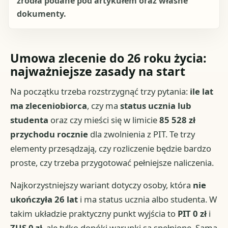
źródła podane pod artykułem oraz własne
dokumenty.
Umowa zlecenie do 26 roku życia:
najważniejsze zasady na start
Na początku trzeba rozstrzygnąć trzy pytania:
ile lat
ma zleceniobiorca
, czy ma
status ucznia lub
studenta
oraz czy mieści się w limicie
85 528 zł
przychodu rocznie
dla zwolnienia z PIT. Te trzy
elementy przesądzają, czy rozliczenie będzie bardzo
proste, czy trzeba przygotować pełniejsze naliczenia.
Najkorzystniejszy wariant dotyczy osoby, która
nie
ukończyła 26 lat
i ma status ucznia albo studenta. W
takim układzie praktyczny punkt wyjścia to
PIT 0 zł
i
ZUS 0 zł
, ale tylko dopóki warunki są spełnione. Sama