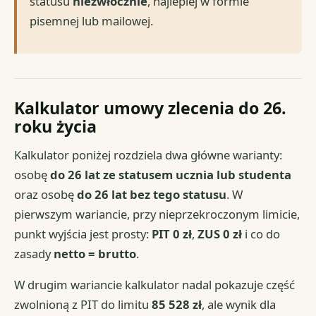
statusu
niezwłocznie
, najlepiej w formie
pisemnej lub mailowej.
Kalkulator umowy zlecenia do 26.
roku życia
Kalkulator poniżej rozdziela dwa główne warianty:
osobę
do 26 lat ze statusem ucznia lub studenta
oraz osobę
do 26 lat bez tego statusu
. W
pierwszym wariancie, przy nieprzekroczonym limicie,
punkt wyjścia jest prosty:
PIT 0 zł
,
ZUS 0 zł
i co do
zasady
netto = brutto
.
W drugim wariancie kalkulator nadal pokazuje część
zwolnioną z PIT do limitu
85 528 zł
, ale wynik dla