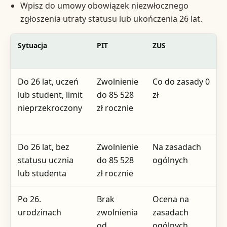
Wpisz do umowy obowiązek niezwłocznego
zgłoszenia utraty statusu lub ukończenia 26 lat.
Sytuacja
PIT
ZUS
Do 26 lat, uczeń
Zwolnienie
Co do zasady 0
lub student, limit
do 85 528
zł
nieprzekroczony
zł rocznie
Do 26 lat, bez
Zwolnienie
Na zasadach
statusu ucznia
do 85 528
ogólnych
lub studenta
zł rocznie
Po 26.
Brak
Ocena na
urodzinach
zwolnienia
zasadach
od
ogólnych