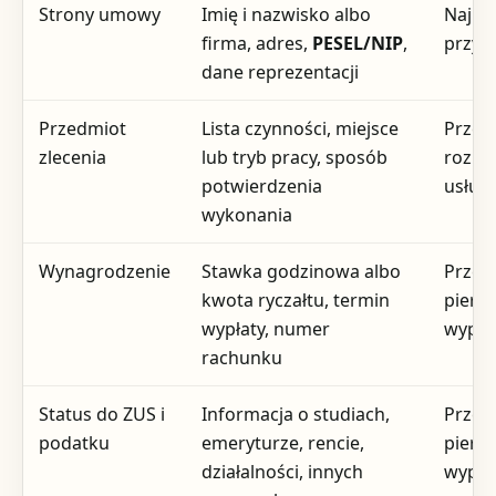
Strony umowy
Imię i nazwisko albo
Najpó
firma, adres,
PESEL/NIP
,
przy 
dane reprezentacji
Przedmiot
Lista czynności, miejsce
Przed
zlecenia
lub tryb pracy, sposób
rozpo
potwierdzenia
usług
wykonania
Wynagrodzenie
Stawka godzinowa albo
Przed
kwota ryczałtu, termin
pierw
wypłaty, numer
wypła
rachunku
Status do ZUS i
Informacja o studiach,
Przed
podatku
emeryturze, rencie,
pierw
działalności, innych
wypła