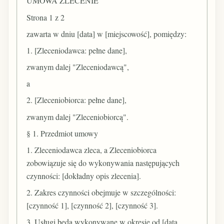
UMOWA ZLECENIE
Strona 1 z 2
zawarta w dniu [data] w [miejscowość], pomiędzy:
1. [Zleceniodawca: pełne dane],
zwanym dalej "Zleceniodawcą",
a
2. [Zleceniobiorca: pełne dane],
zwanym dalej "Zleceniobiorcą".
§ 1. Przedmiot umowy
1. Zleceniodawca zleca, a Zleceniobiorca
zobowiązuje się do wykonywania następujących
czynności: [dokładny opis zlecenia].
2. Zakres czynności obejmuje w szczególności:
[czynność 1], [czynność 2], [czynność 3].
3. Usługi będą wykonywane w okresie od [data