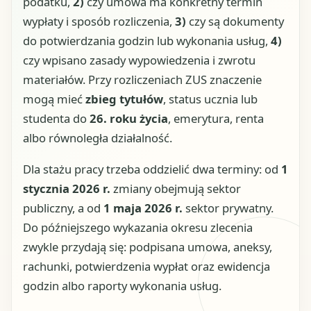
podatku,
2)
czy umowa ma konkretny termin
wypłaty i sposób rozliczenia,
3)
czy są dokumenty
do potwierdzania godzin lub wykonania usług,
4)
czy wpisano zasady wypowiedzenia i zwrotu
materiałów. Przy rozliczeniach ZUS znaczenie
mogą mieć
zbieg tytułów
, status ucznia lub
studenta do
26. roku życia
, emerytura, renta
albo równoległa działalność.
Dla stażu pracy trzeba oddzielić dwa terminy: od
1
stycznia 2026 r.
zmiany obejmują sektor
publiczny, a od
1 maja 2026 r.
sektor prywatny.
Do późniejszego wykazania okresu zlecenia
zwykle przydają się: podpisana umowa, aneksy,
rachunki, potwierdzenia wypłat oraz ewidencja
godzin albo raporty wykonania usług.