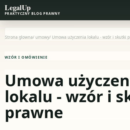
LegalUp
PRAKTYCZNY BLOG PRAWNY
Strona glowna
/
umowy
/
Umowa użyczenia lokalu - wzór i skutki 
WZÓR I OMÓWIENIE
Umowa użyczen
lokalu - wzór i s
prawne