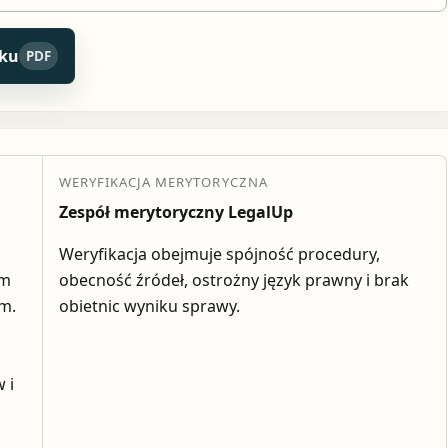
uku
PDF
WERYFIKACJA MERYTORYCZNA
Zespół merytoryczny LegalUp
Weryfikacja obejmuje spójność procedury,
em
obecność źródeł, ostrożny język prawny i brak
ym.
obietnic wyniku sprawy.
 i