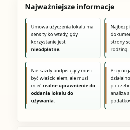
Najważniejsze informacje
Umowa użyczenia lokalu ma
Najbezpi
sens tylko wtedy, gdy
dokument
korzystanie jest
strony so
nieodpłatne
.
rodziną.
Nie każdy podpisujący musi
Przy org
być właścicielem, ale musi
działaln
mieć
realne uprawnienie do
potrzebn
oddania lokalu do
analiza 
używania
.
podatkow