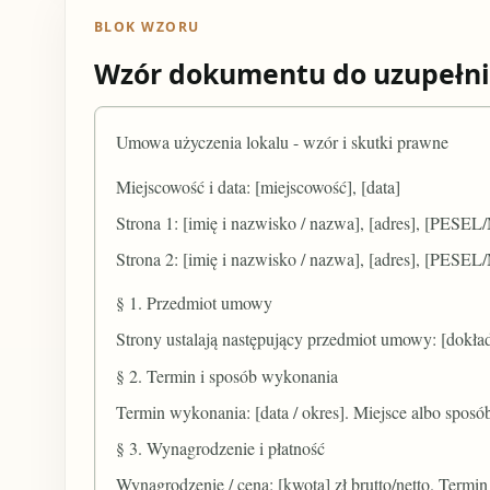
BLOK WZORU
Wzór dokumentu do uzupełni
Umowa użyczenia lokalu - wzór i skutki prawne
Miejscowość i data: [miejscowość], [data]
Strona 1: [imię i nazwisko / nazwa], [adres], [PESE
Strona 2: [imię i nazwisko / nazwa], [adres], [PESE
§ 1. Przedmiot umowy
Strony ustalają następujący przedmiot umowy: [dokład
§ 2. Termin i sposób wykonania
Termin wykonania: [data / okres]. Miejsce albo sposó
§ 3. Wynagrodzenie i płatność
Wynagrodzenie / cena: [kwota] zł brutto/netto. Termin p