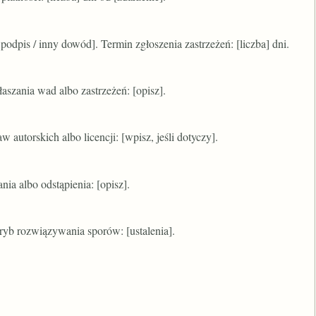
podpis / inny dowód]. Termin zgłoszenia zastrzeżeń: [liczba] dni.
łaszania wad albo zastrzeżeń: [opisz].
autorskich albo licencji: [wpisz, jeśli dotyczy].
a albo odstąpienia: [opisz].
tryb rozwiązywania sporów: [ustalenia].