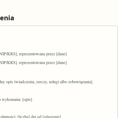
enia
L/NIP/KRS], reprezentowana przez [dane]
L/NIP/KRS], reprezentowana przez [dane]
ny opis świadczenia, rzeczy, usługi albo zobowiązania].
b wykonania: [opis].
łatności: [liczba] dni od [zdarzenie].