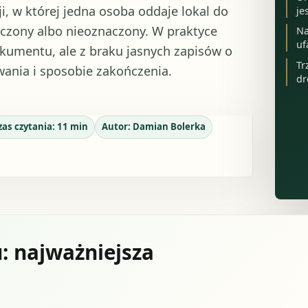
i, w której jedna osoba oddaje lokal do
je
aczony albo nieoznaczony. W praktyce
Na
uf
kumentu, ale z braku jasnych zapisów o
Tr
rwania i sposobie zakończenia.
dr
zas czytania:
11
min
Autor:
Damian Bolerka
: najważniejsza