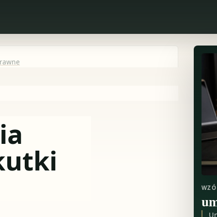
prawne
ia
kutki
WZÓ
um
Um