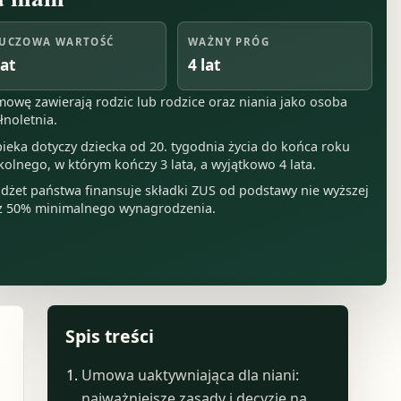
UCZOWA WARTOŚĆ
WAŻNY PRÓG
lat
4 lat
owę zawierają rodzic lub rodzice oraz niania jako osoba
łnoletnia.
ieka dotyczy dziecka od 20. tygodnia życia do końca roku
kolnego, w którym kończy 3 lata, a wyjątkowo 4 lata.
dżet państwa finansuje składki ZUS od podstawy nie wyższej
ż 50% minimalnego wynagrodzenia.
Spis treści
Umowa uaktywniająca dla niani:
najważniejsze zasady i decyzje na