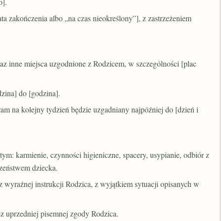
o].
ata zakończenia albo „na czas nieokreślony”], z zastrzeżeniem
raz inne miejsca uzgodnione z Rodzicem, w szczególności [plac
zina] do [godzina].
ram na kolejny tydzień będzie uzgadniany najpóźniej do [dzień i
m: karmienie, czynności higieniczne, spacery, usypianie, odbiór z
eczeństwem dziecka.
 wyraźnej instrukcji Rodzica, z wyjątkiem sytuacji opisanych w
bez uprzedniej pisemnej zgody Rodzica.