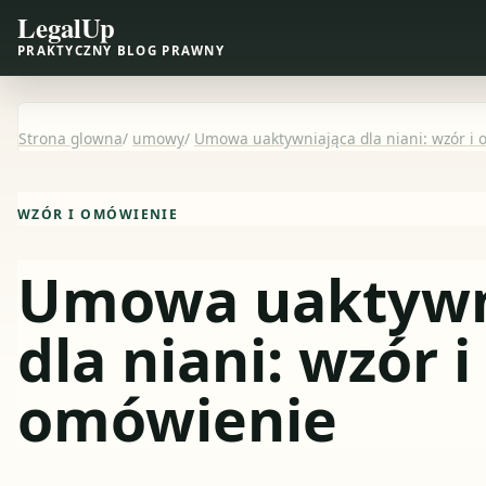
LegalUp
PRAKTYCZNY BLOG PRAWNY
Strona glowna
/
umowy
/
Umowa uaktywniająca dla niani: wzór i
WZÓR I OMÓWIENIE
Umowa uaktywn
dla niani: wzór i
omówienie