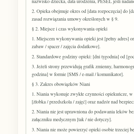
nazwisko dziecka, data urodzenia, PESEL jeśli nadan
2. Opieka obejmuje okres od [data rozpoczęcia] do [d
zasad rozwiązania umowy określonych w § 9.
§ 2. Miejsce i czas wykonywania opieki
1. Miejscem wykonywania opieki jest [pełny adres] o
zabaw / spacer / zajęcia dodatkowe].
2. Standardowe godziny opieki: [dni tygodnia] od [god
3. Jeżeli strony przewidują grafik zmienny, harmonog
godzina] w formie [SMS / e-mail / komunikator].
§ 3. Zakres obowiązków Niani
1. Niania wykonuje zwykłe czynności opiekuńcze, w ty
[żłobka / przedszkola / zajęć] oraz nadzór nad bezpi
2. Niania nie jest uprawniona do podawania leków bez
załączniku medycznym [tak / nie dotyczy].
3. Niania nie może powierzyć opieki osobie trzeciej 