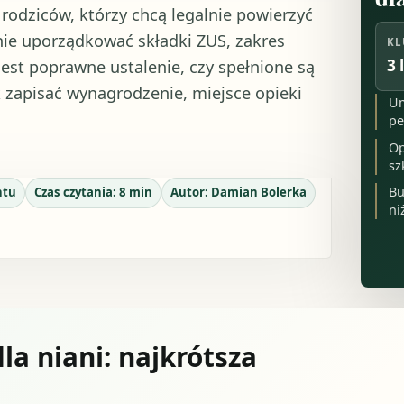
rodziców, którzy chcą legalnie powierzyć
nie uporządkować składki ZUS, zakres
KL
3 
est poprawne ustalenie, czy spełnione są
k zapisać wynagrodzenie, miejsce opieki
Um
pe
Op
sz
Bu
ntu
Czas czytania:
8
min
Autor:
Damian Bolerka
ni
a niani: najkrótsza