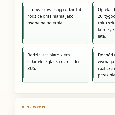
Umowę zawierają rodzic lub
Opieka d
rodzice oraz niania jako
20. tygo
osoba pełnoletnia.
roku szk
kończy 3
lata.
Rodzic jest płatnikiem
Dochód n
składek i zgłasza nianię do
wymaga 
ZUS.
rozlicze
przez nia
BLOK WZORU