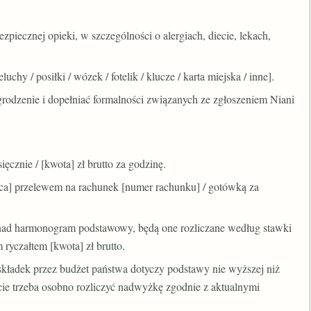
zpiecznej opieki, w szczególności o alergiach, diecie, lekach,
chy / posiłki / wózek / fotelik / klucze / karta miejska / inne].
rodzenie i dopełniać formalności związanych ze zgłoszeniem Niani
ęcznie / [kwota] zł brutto za godzinę.
ąca] przelewem na rachunek [numer rachunku] / gotówką za
ponad harmonogram podstawowy, będą one rozliczane według stawki
 ryczałtem [kwota] zł brutto.
składek przez budżet państwa dotyczy podstawy nie wyższej niż
e trzeba osobno rozliczyć nadwyżkę zgodnie z aktualnymi