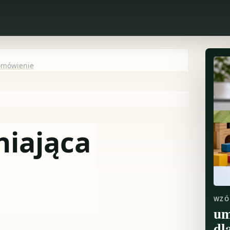
 omówienie
iająca
WZÓ
um
dl