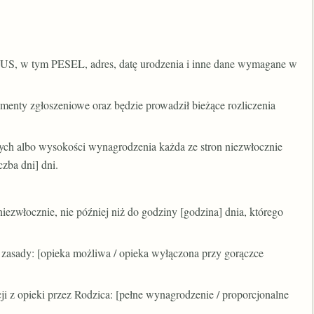
 ZUS, w tym PESEL, adres, datę urodzenia i inne dane wymagane w
umenty zgłoszeniowe oraz będzie prowadził bieżące rozliczenia
wych albo wysokości wynagrodzenia każda ze stron niezwłocznie
czba dni] dni.
iezwłocznie, nie później niż do godziny [godzina] dnia, którego
e zasady: [opieka możliwa / opieka wyłączona przy gorączce
ji z opieki przez Rodzica: [pełne wynagrodzenie / proporcjonalne