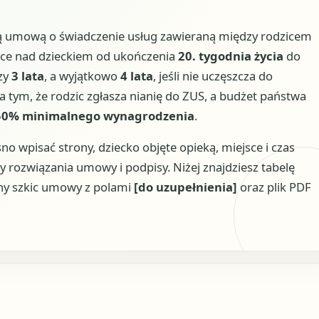
ną umową o świadczenie usług zawieraną między rodzicem
piece nad dzieckiem od ukończenia
20. tygodnia życia
do
zy
3 lata
, a wyjątkowo
4 lata
, jeśli nie uczęszcza do
a tym, że rodzic zgłasza nianię do ZUS, a budżet państwa
50% minimalnego wynagrodzenia
.
o wpisać strony, dziecko objęte opieką, miejsce i czas
y rozwiązania umowy i podpisy. Niżej znajdziesz tabelę
ny szkic umowy z polami
[do uzupełnienia]
oraz plik PDF