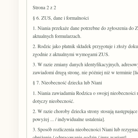
Strona 2 z 2
§ 6. ZUS, dane i formalności
1. Niania przekaże dane potrzebne do zgłoszenia do
aktualnych formularzach.
2. Rodzic jako płatnik składek przygotuje i złoży dok
zgodnie z aktualnymi wymogami ZUS.
3. W razie zmiany danych identyfikacyjnych, adreso
zawiadomi drugą stronę, nie później niż w terminie [li
§ 7. Nieobecność dziecka lub Niani
1. Niania zawiadamia Rodzica o swojej nieobecności n
dotyczy nieobecność.
2. W razie choroby dziecka strony stosują następując
powyżej ... / indywidualne ustalenia].
3. Sposób rozliczenia nieobecności Niani lub rezygnac
obniżenie / odpracowanie godzin / inny wariant].