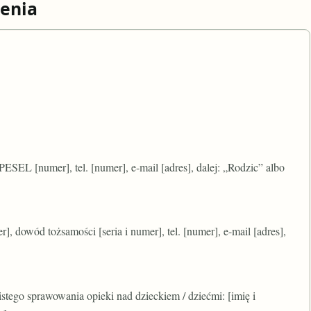
enia
 PESEL [numer], tel. [numer], e-mail [adres], dalej: „Rodzic” albo
], dowód tożsamości [seria i numer], tel. [numer], e-mail [adres],
istego sprawowania opieki nad dzieckiem / dziećmi: [imię i