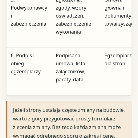
Podwykonawcy
zgody, wzory
główna i
i
oświadczeń,
dokumenty
zabezpieczenia
zabezpieczenie
towarzyszące
wykonania
6. Podpis i
Podpisana
Egzemplarze
obieg
umowa, lista
dla stron
egzemplarzy
załączników,
parafy, data
Jeżeli strony ustalają częste zmiany na budowie,
warto z góry przygotować prosty formularz
zlecenia zmiany. Bez tego każda zmiana może
wymagać odrębnego sporu o zakres i cenę.