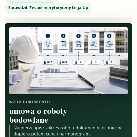
Sprawdził:
Zespół merytoryczny LegalUp
WZÓR DOKUMENTU
umowa o roboty
budowlane
Najpierw opisz zakres robót i dokumenty techniczne,
dopiero potem cenę i harmonogram.