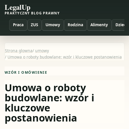
LegalUp
PRAKTYCZNY BLOG PRAWNY
Praca
ZUS
Umowy
Rodzina
Alimenty
Dzieci
Strona glowna
/
umowy
/
Umowa o roboty budowlane: wzór i kluczowe postanowienia
WZÓR I OMÓWIENIE
Umowa o roboty
budowlane: wzór i
kluczowe
postanowienia