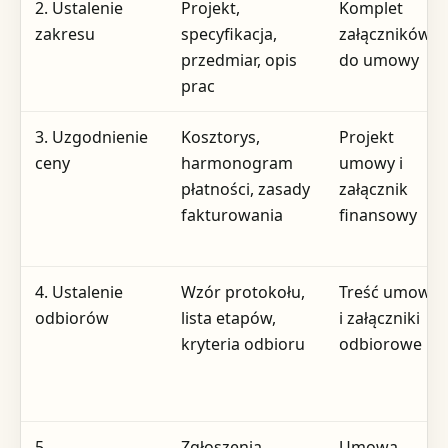
2. Ustalenie
Projekt,
Komplet
zakresu
specyfikacja,
załączników
przedmiar, opis
do umowy
prac
3. Uzgodnienie
Kosztorys,
Projekt
ceny
harmonogram
umowy i
płatności, zasady
załącznik
fakturowania
finansowy
4. Ustalenie
Wzór protokołu,
Treść umowy
odbiorów
lista etapów,
i załączniki
kryteria odbioru
odbiorowe
5.
Zgłoszenia,
Umowa