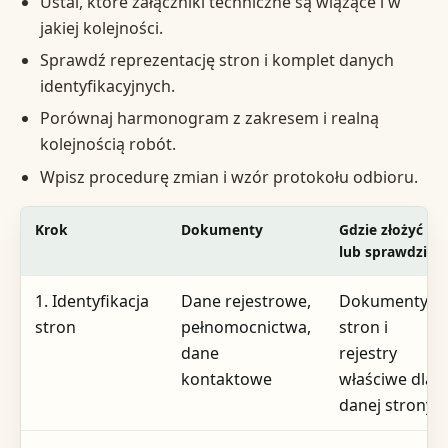
Ustal, które załączniki techniczne są wiążące i w
jakiej kolejności.
Sprawdź reprezentację stron i komplet danych
identyfikacyjnych.
Porównaj harmonogram z zakresem i realną
kolejnością robót.
Wpisz procedurę zmian i wzór protokołu odbioru.
Krok
Dokumenty
Gdzie złożyć
lub sprawdzić
1. Identyfikacja
Dane rejestrowe,
Dokumenty
stron
pełnomocnictwa,
stron i
dane
rejestry
kontaktowe
właściwe dla
danej strony