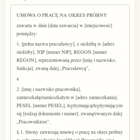
UMOWA O PRACĘ NA OKRES PRÓBNY
zawarta w dniu [data zawarcia] w [miejscowość]
pomiędzy:
1. [pełna nazwa pracodawcy], z siedzibą w [adres
siedziby], NIP [numer NIP], REGON [numer
REGON], reprezentowaną przez [imię i nazwisko,
funkcja], zwaną dalej „Pracodawcą”,
a
2. [imię i nazwisko pracownika],
zamieszkałą/zamieszkałym w [adres zamieszkania],
PESEL [numer PESEL], legitymującą/legitymującym
się [rodzaj dokumentu i numer], zwaną/zwanym dalej
„Pracownikiem”.
§ 1. Strony zawierają umowę o pracę na okres próbny
w celu sprawdzenia kwalifikacji Pracownika oraz