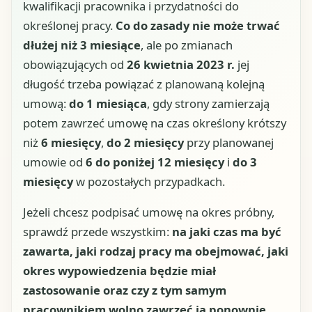
kwalifikacji pracownika i przydatności do
określonej pracy.
Co do zasady nie może trwać
dłużej niż 3 miesiące
, ale po zmianach
obowiązujących od
26 kwietnia 2023 r.
jej
długość trzeba powiązać z planowaną kolejną
umową:
do 1 miesiąca
, gdy strony zamierzają
potem zawrzeć umowę na czas określony krótszy
niż
6 miesięcy
,
do 2 miesięcy
przy planowanej
umowie od
6 do poniżej 12 miesięcy
i
do 3
miesięcy
w pozostałych przypadkach.
Jeżeli chcesz podpisać umowę na okres próbny,
sprawdź przede wszystkim:
na jaki czas ma być
zawarta, jaki rodzaj pracy ma obejmować, jaki
okres wypowiedzenia będzie miał
zastosowanie oraz czy z tym samym
pracownikiem wolno zawrzeć ją ponownie
.