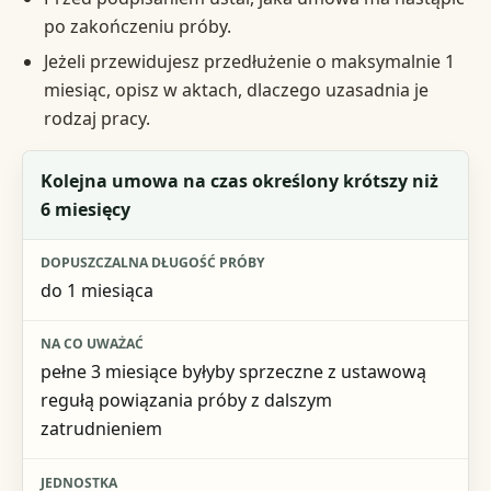
po zakończeniu próby.
Jeżeli przewidujesz przedłużenie o maksymalnie 1
miesiąc, opisz w aktach, dlaczego uzasadnia je
rodzaj pracy.
Plan po okresie próbnym
Kolejna umowa na czas określony krótszy niż
6 miesięcy
Dopuszczalna długość próby
Na co uważać
do 1 miesiąca
Jednostka
pełne 3 miesiące byłyby sprzeczne z ustawową
regułą powiązania próby z dalszym
zatrudnieniem