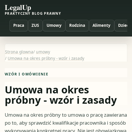
LegalUp
PRAKTYCZNY BLOG PRAWNY
Praca
ZUS
Umowy
Rodzina
Alimenty
Dzieci
Strona glowna
/
umowy
/
Umowa na okres próbny - wzór i zasady
WZÓR I OMÓWIENIE
Umowa na okres
próbny - wzór i zasady
Umowa na okres próbny to umowa o pracę zawierana
po to, aby sprawdzić kwalifikacje pracownika i sposób
wykonywania konkretnej pracy. Nie jest obowiązkowa