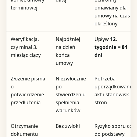
terminowej
omawiany dla
umowy na czas
określony
Weryfikacja,
Najpóźniej
Upływ
12.
czy minął 3.
na dzień
tygodnia = 84
miesiąc ciąży
końca
dni
umowy
Złożenie pisma
Niezwłocznie
Potrzeba
o
po
uporządkowania
potwierdzenie
stwierdzeniu
akt i stanowisk
przedłużenia
spełnienia
stron
warunków
Otrzymanie
Bez zwłoki
Ryzyko sporu co
dokumentu
do podstawy