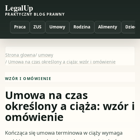
LegalUp
PRAKTYCZNY BLOG PRAWNY
Praca
ZUS
Umowy
Rodzina
Alimenty
Dzieci
Strona glowna
/
umowy
/
Umowa na czas określony a ciąża: wzór i omówienie
WZÓR I OMÓWIENIE
Umowa na czas
określony a ciąża: wzór i
omówienie
Kończąca się umowa terminowa w ciąży wymaga