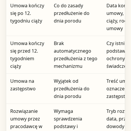
Umowa kończy
Co do zasady
Data końc
się po 12.
przedłużenie do
umowy, ty
tygodniu ciąży
dnia porodu
ciąży, rodz
umowy
Umowa kończy
Brak
Czy istniej
się przed 12.
automatycznego
podstawa
tygodniem
przedłużenia z tego
ochrony lu
ciąży
mechanizmu
świadczeni
Umowa na
Wyjątek od
Treść umow
zastępstwo
przedłużenia do
oznaczeni
dnia porodu
zastępstw
Rozwiązanie
Wymaga
Tryb rozwi
umowy przez
sprawdzenia
data, przyc
pracodawcę w
podstawy i
dowody