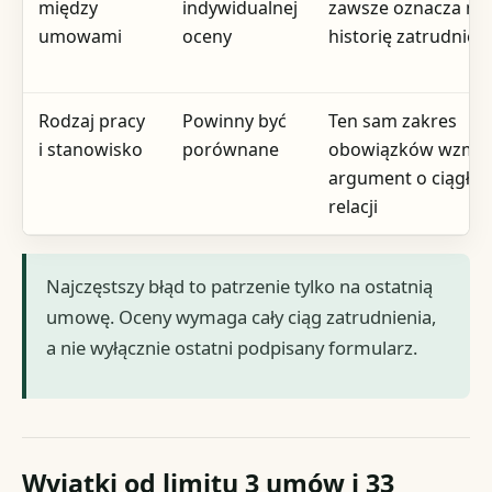
między
indywidualnej
zawsze oznacza n
umowami
oceny
historię zatrudnien
Rodzaj pracy
Powinny być
Ten sam zakres
i stanowisko
porównane
obowiązków wzmac
argument o ciągłoś
relacji
Najczęstszy błąd to patrzenie tylko na ostatnią
umowę. Oceny wymaga cały ciąg zatrudnienia,
a nie wyłącznie ostatni podpisany formularz.
Wyjątki od limitu 3 umów i 33