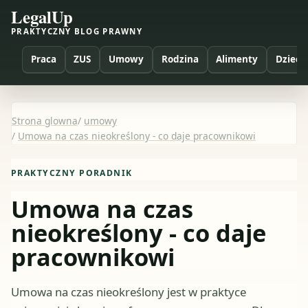
LegalUp
PRAKTYCZNY BLOG PRAWNY
Praca
ZUS
Umowy
Rodzina
Alimenty
Dzieci
Strona glowna
/
umowy
/
Umowa na czas nieokreślony - co daje pracownikowi
PRAKTYCZNY PORADNIK
Umowa na czas
nieokreślony - co daje
pracownikowi
Umowa na czas nieokreślony jest w praktyce