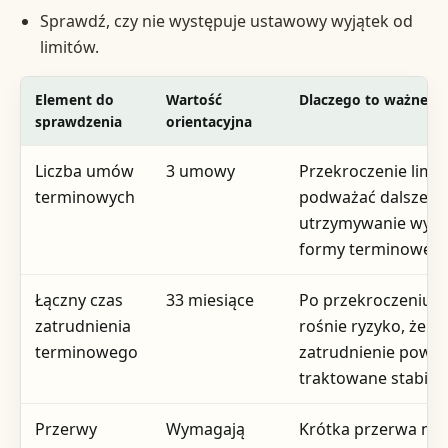
Sprawdź, czy nie występuje ustawowy wyjątek od
limitów.
Element do
Wartość
Dlaczego to ważne
sprawdzenia
orientacyjna
Liczba umów
3 umowy
Przekroczenie limi
terminowych
podważać dalsze
utrzymywanie wyłą
formy terminowej
Łączny czas
33 miesiące
Po przekroczeniu g
zatrudnienia
rośnie ryzyko, że
terminowego
zatrudnienie powin
traktowane stabilni
Przerwy
Wymagają
Krótka przerwa nie