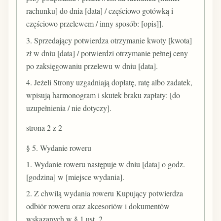
rachunku] do dnia [data] / częściowo gotówką i
częściowo przelewem / inny sposób: [opis]].
3. Sprzedający potwierdza otrzymanie kwoty [kwota]
zł w dniu [data] / potwierdzi otrzymanie pełnej ceny
po zaksięgowaniu przelewu w dniu [data].
4. Jeżeli Strony uzgadniają dopłatę, ratę albo zadatek,
wpisują harmonogram i skutek braku zapłaty: [do
uzupełnienia / nie dotyczy].
strona 2 z 2
§ 5. Wydanie roweru
1. Wydanie roweru następuje w dniu [data] o godz.
[godzina] w [miejsce wydania].
2. Z chwilą wydania roweru Kupujący potwierdza
odbiór roweru oraz akcesoriów i dokumentów
wskazanych w § 1 ust. 2.