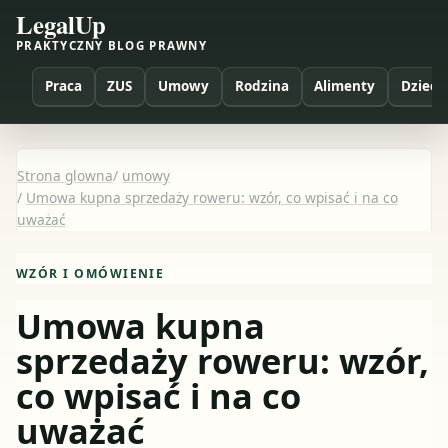
LegalUp
PRAKTYCZNY BLOG PRAWNY
Praca
ZUS
Umowy
Rodzina
Alimenty
Dzieci
Strona glowna
/
umowy
/
Umowa kupna sprzedaży roweru: wzór, co wpisać i na co
uważać
WZÓR I OMÓWIENIE
Umowa kupna
sprzedaży roweru: wzór,
co wpisać i na co
uważać