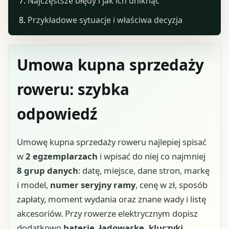
Najczęstsze błędy i jak ich uniknąć
Przykładowe sytuacje i właściwa decyzja
Umowa kupna sprzedaży
roweru: szybka
odpowiedź
Umowę kupna sprzedaży roweru najlepiej spisać
w
2 egzemplarzach
i wpisać do niej co najmniej
8 grup danych
: datę, miejsce, dane stron, markę
i model,
numer seryjny ramy
, cenę w zł, sposób
zapłaty, moment wydania oraz znane wady i listę
akcesoriów. Przy rowerze elektrycznym dopisz
dodatkowo
baterię, ładowarkę, kluczyki,