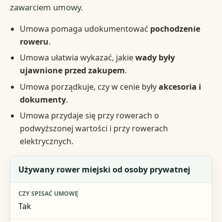
zawarciem umowy.
Umowa pomaga udokumentować
pochodzenie
roweru
.
Umowa ułatwia wykazać, jakie
wady były
ujawnione przed zakupem
.
Umowa porządkuje, czy w cenie były
akcesoria i
dokumenty
.
Umowa przydaje się przy rowerach o
podwyższonej wartości i przy rowerach
elektrycznych.
Sytuacja
Używany rower miejski od osoby prywatnej
Czy spisać umowę
Tak
Co dopisać ponad minimum