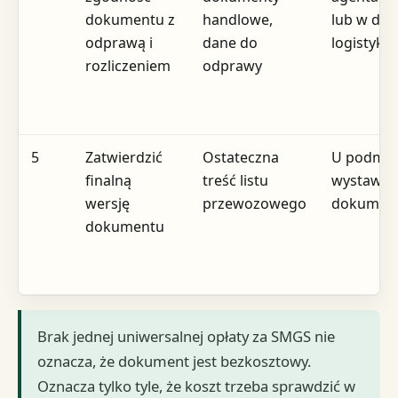
dokumentu z
handlowe,
lub w dzia
odprawą i
dane do
logistyki
rozliczeniem
odprawy
5
Zatwierdzić
Ostateczna
U podmio
finalną
treść listu
wystawia
wersję
przewozowego
dokumen
dokumentu
Brak jednej uniwersalnej opłaty za SMGS nie
oznacza, że dokument jest bezkosztowy.
Oznacza tylko tyle, że koszt trzeba sprawdzić w