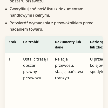
obszaru przewozu.
Zweryfikuj spójność listu z dokumentami
handlowymi i celnymi.
Potwierdź wymagania z przewoźnikiem przed
nadaniem towaru.
Krok
Co zrobić
Dokumenty lub
Gdzie spra
dane
lub złożyć
1
Ustalić trasę i
Relacja
U przewo
obszar
przewozu,
kolejoweg
prawny
stacje, państwa
spedytor
przewozu
tranzytu