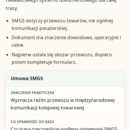
trasy.
SMGS dotyczy przewozu towarów, nie ogólnej
komunikacji pasażerskiej.
Dokument ma znaczenie dowodowe, operacyjne i
celne.
Najpierw ustala się obszar przewozu, dopiero
potem kompletuje formularz.
Element
Umowa SMGS
Znaczenie praktyczne
Wyznacza reżim przewozu w międzynarodowej
Co sprawdzić od razu
komunikacji kolejowej towarowej
Czy trasa rzeczywiście podlega systemowi SMGS