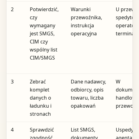
2
Potwierdzić,
Warunki
U przewo
czy
przewoźnika,
spedytora
wymagany
instrukcja
operator
jest SMGS,
operacyjna
terminala
CIM czy
wspólny list
CIM/SMGS
3
Zebrać
Dane nadawcy,
W
komplet
odbiorcy, opis
dokument
danych o
towaru, liczba
handlowej
ładunku i
opakowań
przewozo
stronach
4
Sprawdzić
List SMGS,
Uspedyto
zgodność
dokumenty
agenta c