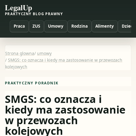
LegalUp
PRAKTYCZNY BLOG PRAWNY
Praca
ZUS
Umowy
Rodzina
Alimenty
Dzieci
Strona glowna
/
umowy
/
SMGS: co oznacza i kiedy ma zastosowanie w przewozach
kolejowych
PRAKTYCZNY PORADNIK
SMGS: co oznacza i
kiedy ma zastosowanie
w przewozach
kolejowych