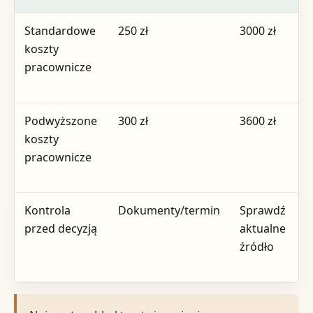
Standardowe
250 zł
3000 zł
B
koszty
p
pracownicze
Podwyższone
300 zł
3600 zł
M
koszty
m
pracownicze
i
Kontrola
Dokumenty/termin
Sprawdź
N
przed decyzją
aktualne
w
źródło