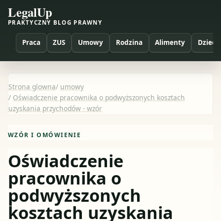
LegalUp
PRAKTYCZNY BLOG PRAWNY
Praca
ZUS
Umowy
Rodzina
Alimenty
Dzieci
Strona glowna
/
umowy
/
Oświadczenie pracownika o podwyższonych kosztach
uzyskania przychodów - wzór
WZÓR I OMÓWIENIE
Oświadczenie
pracownika o
podwyższonych
kosztach uzyskania