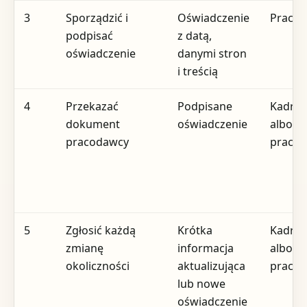
3
Sporządzić i
Oświadczenie
Pracow
podpisać
z datą,
oświadczenie
danymi stron
i treścią
4
Przekazać
Podpisane
Kadry, 
dokument
oświadczenie
albo
pracodawcy
praco
5
Zgłosić każdą
Krótka
Kadry, 
zmianę
informacja
albo
okoliczności
aktualizująca
praco
lub nowe
oświadczenie