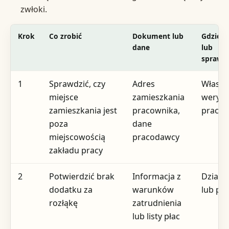
zwłoki.
Krok
Co zrobić
Dokument lub
Gdzie z
dane
lub
sprawdz
1
Sprawdzić, czy
Adres
Własn
miejsce
zamieszkania
weryfi
zamieszkania jest
pracownika,
pracow
poza
dane
miejscowością
pracodawcy
zakładu pracy
2
Potwierdzić brak
Informacja z
Dział k
dodatku za
warunków
lub pła
rozłąkę
zatrudnienia
lub listy płac