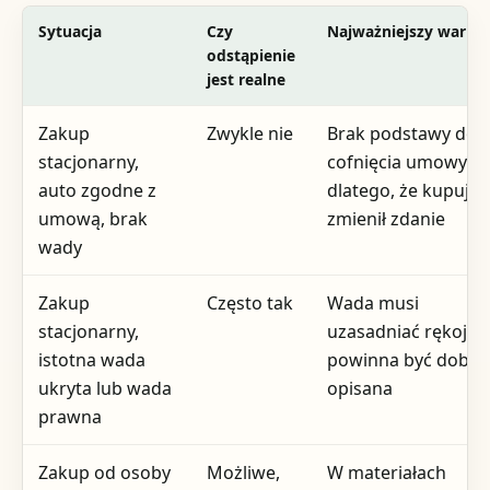
Sytuacja
Czy
Najważniejszy warun
odstąpienie
jest realne
Zakup
Zwykle nie
Brak podstawy do
stacjonarny,
cofnięcia umowy ty
auto zgodne z
dlatego, że kupując
umową, brak
zmienił zdanie
wady
Zakup
Często tak
Wada musi
stacjonarny,
uzasadniać rękojmię
istotna wada
powinna być dobrz
ukryta lub wada
opisana
prawna
Zakup od osoby
Możliwe,
W materiałach