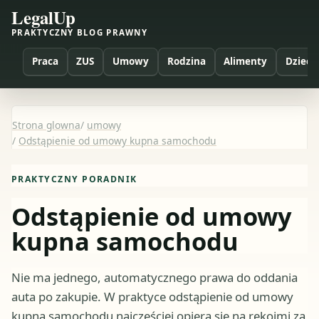
LegalUp
PRAKTYCZNY BLOG PRAWNY
Praca
ZUS
Umowy
Rodzina
Alimenty
Dzieci
Strona glowna
/
umowy
/
Odstąpienie od umowy kupna samochodu
PRAKTYCZNY PORADNIK
Odstąpienie od umowy
kupna samochodu
Nie ma jednego, automatycznego prawa do oddania
auta po zakupie. W praktyce odstąpienie od umowy
kupna samochodu najczęściej opiera się na rękojmi za