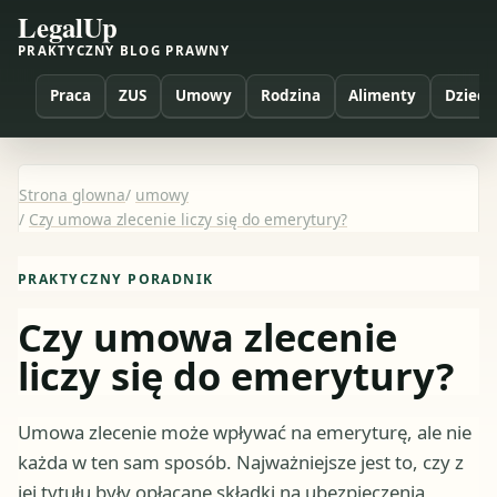
LegalUp
PRAKTYCZNY BLOG PRAWNY
Praca
ZUS
Umowy
Rodzina
Alimenty
Dzieci
Strona glowna
/
umowy
/
Czy umowa zlecenie liczy się do emerytury?
PRAKTYCZNY PORADNIK
Czy umowa zlecenie
liczy się do emerytury?
Umowa zlecenie może wpływać na emeryturę, ale nie
każda w ten sam sposób. Najważniejsze jest to, czy z
jej tytułu były opłacane składki na ubezpieczenia