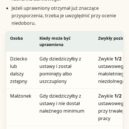
Jeżeli uprawniony otrzymał już znaczące
przysporzenia, trzeba je uwzględnić przy ocenie
niedoboru.
Osoba
Kiedy może być
Zwykły poziom
uprawniona
Dziecko
Gdy dziedziczyłby z
Zwykle
1/2
udz
lub
ustawy i został
ustawowego;
dalszy
pominięty albo
małoletniego 
zstępny
uszczuplony
niezdolnego d
Małżonek
Gdy dziedziczyłby z
Zwykle
1/2
udz
ustawy i nie dostał
ustawowego;
należnego minimum
przy trwałej n
pracy