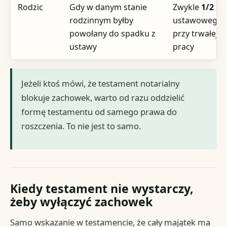
Rodzic
Gdy w danym stanie
Zwykle
1/2
udz
rodzinnym byłby
ustawowego;
powołany do spadku z
przy trwałej n
ustawy
pracy
Jeżeli ktoś mówi, że testament notarialny
blokuje zachowek, warto od razu oddzielić
formę testamentu od samego prawa do
roszczenia. To nie jest to samo.
Kiedy testament nie wystarczy,
żeby wyłączyć zachowek
Samo wskazanie w testamencie, że cały majątek ma