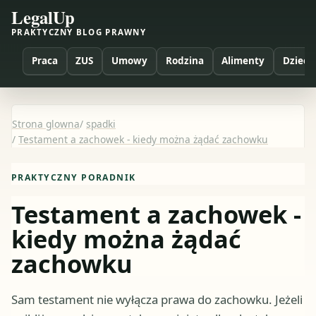
LegalUp
PRAKTYCZNY BLOG PRAWNY
Praca
ZUS
Umowy
Rodzina
Alimenty
Dzieci
Strona glowna
/
spadki
/
Testament a zachowek - kiedy można żądać zachowku
PRAKTYCZNY PORADNIK
Testament a zachowek -
kiedy można żądać
zachowku
Sam testament nie wyłącza prawa do zachowku. Jeżeli