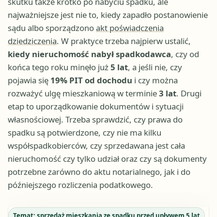
skutku także krótko po nabyciu spadku, ale
najważniejsze jest nie to, kiedy zapadło postanowienie
sądu albo sporządzono
akt poświadczenia
dziedziczenia
. W praktyce trzeba najpierw ustalić,
kiedy nieruchomość nabył spadkodawca
, czy od
końca tego roku minęło już
5 lat
, a jeśli nie, czy
pojawia się
19% PIT od dochodu
i czy można
rozważyć ulgę mieszkaniową w terminie
3 lat
. Drugi
etap to uporządkowanie dokumentów i sytuacji
własnościowej. Trzeba sprawdzić, czy prawa do
spadku są potwierdzone, czy nie ma kilku
współspadkobierców, czy sprzedawana jest cała
nieruchomość czy tylko udział oraz czy są dokumenty
potrzebne zarówno do aktu notarialnego, jak i do
późniejszego rozliczenia podatkowego.
Temat:
sprzedaż mieszkania ze spadku przed upływem 5 lat