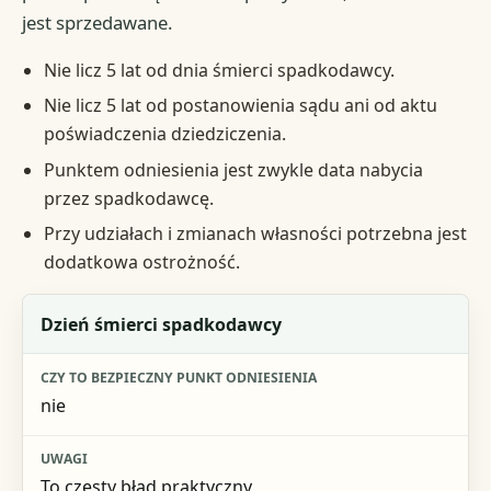
jest sprzedawane.
Nie licz 5 lat od dnia śmierci spadkodawcy.
Nie licz 5 lat od postanowienia sądu ani od aktu
poświadczenia dziedziczenia.
Punktem odniesienia jest zwykle data nabycia
przez spadkodawcę.
Przy udziałach i zmianach własności potrzebna jest
dodatkowa ostrożność.
Moment, od którego ktoś próbuje liczyć termin
Dzień śmierci spadkodawcy
Czy to bezpieczny punkt odniesienia
nie
Uwagi
To częsty błąd praktyczny