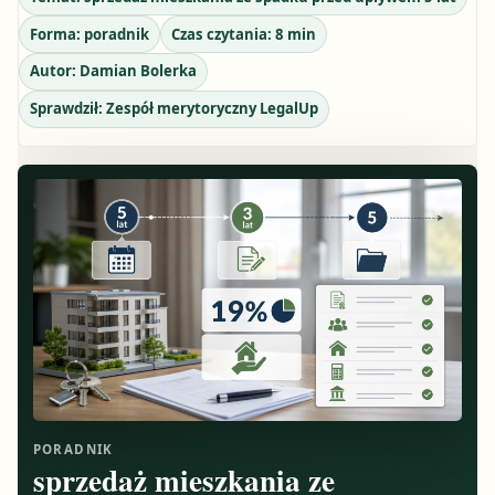
Forma:
poradnik
Czas czytania:
8
min
Autor:
Damian Bolerka
Sprawdził:
Zespół merytoryczny LegalUp
PORADNIK
sprzedaż mieszkania ze