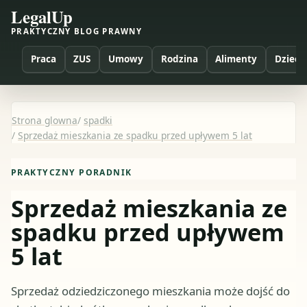
LegalUp
PRAKTYCZNY BLOG PRAWNY
Praca
ZUS
Umowy
Rodzina
Alimenty
Dzieci
Strona glowna
/
spadki
/
Sprzedaż mieszkania ze spadku przed upływem 5 lat
PRAKTYCZNY PORADNIK
Sprzedaż mieszkania ze
spadku przed upływem
5 lat
Sprzedaż odziedziczonego mieszkania może dojść do