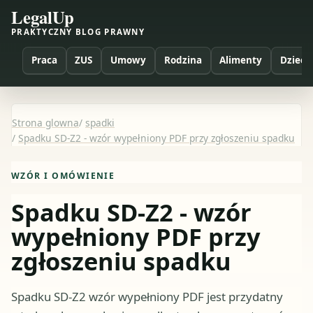
LegalUp
PRAKTYCZNY BLOG PRAWNY
Praca
ZUS
Umowy
Rodzina
Alimenty
Dzieci
Strona glowna
/
spadki
/
Spadku SD-Z2 - wzór wypełniony PDF przy zgłoszeniu spadku
WZÓR I OMÓWIENIE
Spadku SD-Z2 - wzór
wypełniony PDF przy
zgłoszeniu spadku
Spadku SD-Z2 wzór wypełniony PDF jest przydatny