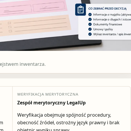
iejstwem inwentarza.
WERYFIKACJA MERYTORYCZNA
Zespół merytoryczny LegalUp
Weryfikacja obejmuje spójność procedury,
em
obecność źródeł, ostrożny język prawny i brak
ym.
obietnic wyniku sprawy.