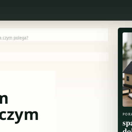
a czym polega?
m
 czym
POR
sp
do