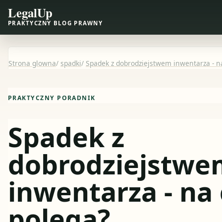
LegalUp
PRAKTYCZNY BLOG PRAWNY
Strona glowna
/
spadki
/
Spadek z dobrodziejstwem inwentarza - n
PRAKTYCZNY PORADNIK
Spadek z
dobrodziejstwe
inwentarza - na
polega?