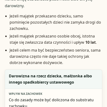
darowizny.
Jeżeli majątek przekazano dziecku, samo
pominięcie pozostałych dzieci nie zamyka drogi do
zachowku.
Jeżeli majątek przekazano osobie obcej, istotna
staje się zwłaszcza data czynności i upływ
10 lat
.
Jeżeli celem ma być bezpieczeństwo seniora, sama
darowizna często nie daje takiej ochrony jak
dobrze wykonane dożywocie.
Sytuacja
Darowizna na rzecz dziecka, małżonka albo
innego spadkobiercy ustawowego
Wpływ na zachowek
Horyzont czasu
Co do zasady może być doliczona do substratu
zachowku