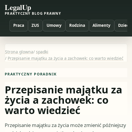
LegalUp
PRAKTYCZNY BLOG PRAWNY
Praca
ZUS
Umowy
Rodzina
Alimenty
Dzieci
Strona glowna
/
spadki
/
Przepisanie majątku za życia a zachowek: co warto wiedzieć
PRAKTYCZNY PORADNIK
Przepisanie majątku za
życia a zachowek: co
warto wiedzieć
Przepisanie majątku za życia może zmienić późniejszy