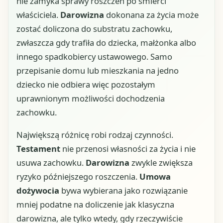
nie zamyka sprawy roszczeń po śmierci
właściciela.
Darowizna
dokonana za życia może
zostać doliczona do substratu zachowku,
zwłaszcza gdy trafiła do dziecka, małżonka albo
innego spadkobiercy ustawowego. Samo
przepisanie domu lub mieszkania na jedno
dziecko nie odbiera więc pozostałym
uprawnionym możliwości dochodzenia
zachowku.
Największą różnicę robi rodzaj czynności.
Testament
nie przenosi własności za życia i nie
usuwa zachowku.
Darowizna
zwykle zwiększa
ryzyko późniejszego roszczenia.
Umowa
dożywocia
bywa wybierana jako rozwiązanie
mniej podatne na doliczenie jak klasyczna
darowizna, ale tylko wtedy, gdy rzeczywiście