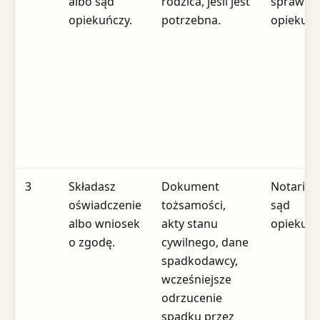
albo sąd
rodzica, jeśli jest
spraw
opiekuńczy.
potrzebna.
opiekuńc
3
Składasz
Dokument
Notarius
oświadczenie
tożsamości,
sąd
albo wniosek
akty stanu
opiekuńc
o zgodę.
cywilnego, dane
spadkodawcy,
wcześniejsze
odrzucenie
spadku przez