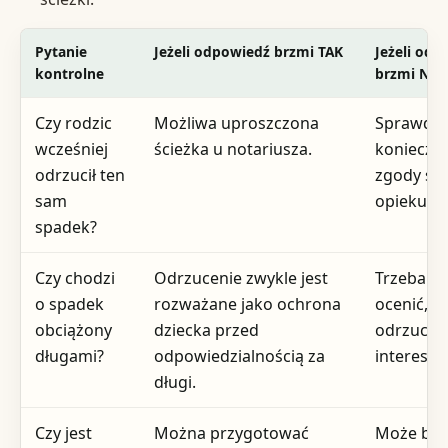
Pytanie
Jeżeli odpowiedź brzmi TAK
Jeżeli odp
kontrolne
brzmi NIE
Czy rodzic
Możliwa uproszczona
Sprawdź
wcześniej
ścieżka u notariusza.
konieczn
odrzucił ten
zgody są
sam
opiekuńc
spadek?
Czy chodzi
Odrzucenie zwykle jest
Trzeba os
o spadek
rozważane jako ochrona
ocenić, c
obciążony
dziecka przed
odrzuceni
długami?
odpowiedzialnością za
interesie 
długi.
Czy jest
Można przygotować
Może być