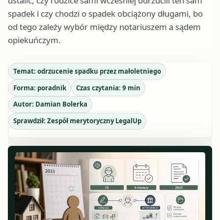
ustalić, czy rodzice sami wcześniej odrzucili ten sam
spadek i czy chodzi o spadek obciążony długami, bo
od tego zależy wybór między notariuszem a sądem
opiekuńczym.
Temat:
odrzucenie spadku przez małoletniego
Forma:
poradnik
Czas czytania:
9
min
Autor:
Damian Bolerka
Sprawdził:
Zespół merytoryczny LegalUp