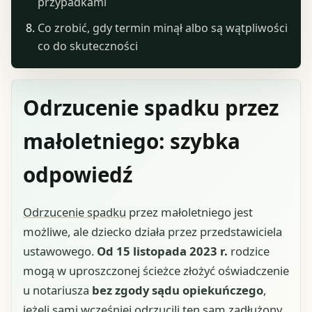
przypadkami
Co zrobić, gdy termin minął albo są wątpliwości
co do skuteczności
Odrzucenie spadku przez
małoletniego: szybka
odpowiedź
Odrzucenie spadku
przez małoletniego jest
możliwe, ale dziecko działa przez przedstawiciela
ustawowego.
Od 15 listopada 2023 r.
rodzice
mogą w uproszczonej ścieżce złożyć oświadczenie
u notariusza
bez zgody sądu opiekuńczego
,
jeżeli sami wcześniej odrzucili ten sam zadłużony