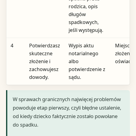
rodzica, opis
długów
spadkowych,
jeśli występują.
4
Potwierdzasz
Wypis aktu
Miejsce
skuteczne
notarialnego
złożenia
złożenie i
albo
oświadcz
zachowujesz
potwierdzenie z
dowody.
sądu.
W sprawach granicznych najwięcej problemów
powoduje etap pierwszy, czyli błędne ustalenie,
od kiedy dziecko faktycznie zostało powołane
do spadku.