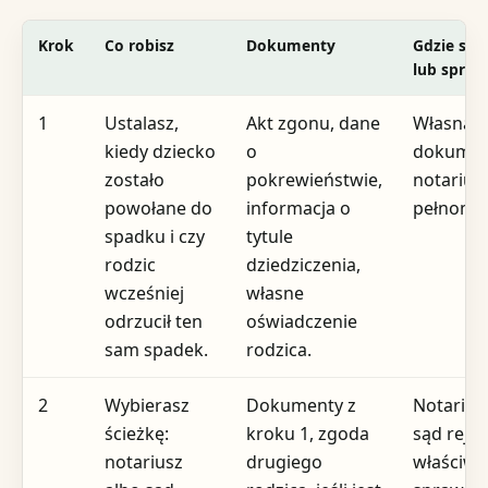
Krok
Co robisz
Dokumenty
Gdzie skł
lub spraw
1
Ustalasz,
Akt zgonu, dane
Własna
kiedy dziecko
o
dokumen
zostało
pokrewieństwie,
notarius
powołane do
informacja o
pełnomoc
spadku i czy
tytule
rodzic
dziedziczenia,
wcześniej
własne
odrzucił ten
oświadczenie
sam spadek.
rodzica.
2
Wybierasz
Dokumenty z
Notarius
ścieżkę:
kroku 1, zgoda
sąd rejo
notariusz
drugiego
właściwy