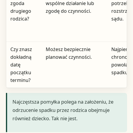
zgoda
wspólne działanie lub
potrzebn
drugiego
zgodę do czynności.
rozstrzyg
rodzica?
sądu.
Czy znasz
Możesz bezpiecznie
Najpierw
dokładną
planować czynności.
chronolo
datę
powołani
początku
spadku.
terminu?
Najczęstsza pomyłka polega na założeniu, że
odrzucenie spadku przez rodzica obejmuje
również dziecko. Tak nie jest.