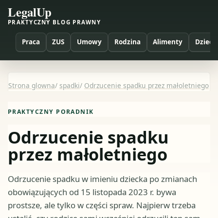
LegalUp
PRAKTYCZNY BLOG PRAWNY
Praca
ZUS
Umowy
Rodzina
Alimenty
Dzieci
Strona glowna
/
spadki
/
Odrzucenie spadku przez małoletniego
PRAKTYCZNY PORADNIK
Odrzucenie spadku
przez małoletniego
Odrzucenie spadku w imieniu dziecka po zmianach
obowiązujących od 15 listopada 2023 r. bywa
prostsze, ale tylko w części spraw. Najpierw trzeba