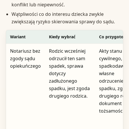
konflikt lub niepewność.
Wątpliwości co do interesu dziecka zwykle
zwiększają ryzyko skierowania sprawy do sądu.
Wariant
Kiedy wybrać
Co przygotow
Notariusz bez
Rodzic wcześniej
Akty stanu
zgody sądu
odrzucił ten sam
cywilnego, d
opiekuńczego
spadek, sprawa
spadkodawcy
dotyczy
własne
zadłużonego
odrzucenie
spadku, jest zgoda
spadku, zgod
drugiego rodzica.
drugiego rodz
dokument
tożsamości.