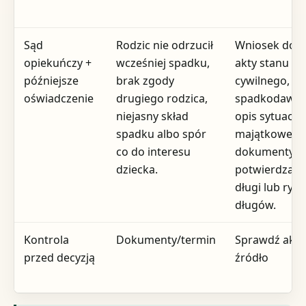
Sąd
Rodzic nie odrzucił
Wniosek do s
opiekuńczy +
wcześniej spadku,
akty stanu
późniejsze
brak zgody
cywilnego, d
oświadczenie
drugiego rodzica,
spadkodawcy
niejasny skład
opis sytuacji
spadku albo spór
majątkowej,
co do interesu
dokumenty
dziecka.
potwierdzają
długi lub ryz
długów.
Kontrola
Dokumenty/termin
Sprawdź aktu
przed decyzją
źródło