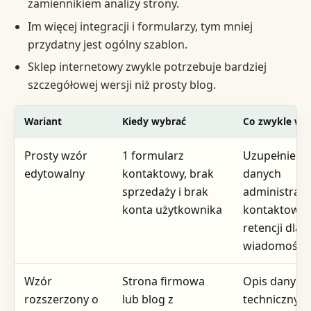
zamiennikiem analizy strony.
Im więcej integracji i formularzy, tym mniej
przydatny jest ogólny szablon.
Sklep internetowy zwykle potrzebuje bardziej
szczegółowej wersji niż prosty blog.
Wariant
Kiedy wybrać
Co zwykle wys
Prosty wzór
1 formularz
Uzupełnieni
edytowalny
kontaktowy, brak
danych
sprzedaży i brak
administrato
konta użytkownika
kontaktoweg
retencji dla
wiadomości
Wzór
Strona firmowa
Opis danych
rozszerzony o
lub blog z
technicznych