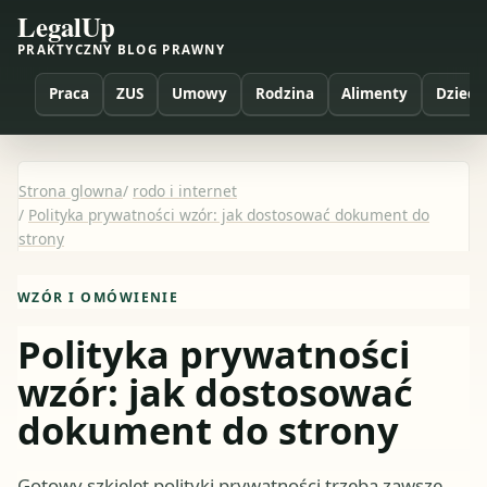
LegalUp
PRAKTYCZNY BLOG PRAWNY
Praca
ZUS
Umowy
Rodzina
Alimenty
Dzieci
Strona glowna
/
rodo i internet
/
Polityka prywatności wzór: jak dostosować dokument do
strony
WZÓR I OMÓWIENIE
Polityka prywatności
wzór: jak dostosować
dokument do strony
Gotowy szkielet polityki prywatności trzeba zawsze