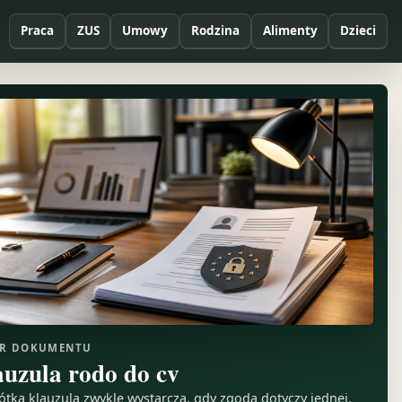
Praca
ZUS
Umowy
Rodzina
Alimenty
Dzieci
R DOKUMENTU
auzula rodo do cv
ótka klauzula zwykle wystarcza, gdy zgoda dotyczy jednej,