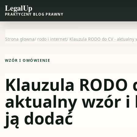
LegalUp
PRAKTYCZNY BLOG PRAWNY
Strona glowna
/
rodo i internet
/
Klauzula RODO do CV - aktualny w
WZÓR I OMÓWIENIE
Klauzula RODO d
aktualny wzór i
ją dodać