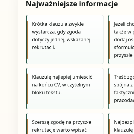
Najważniejsze informacje
Krótka klauzula zwykle
Jeżeli ch
wystarcza, gdy zgoda
także w 
dotyczy jednej, wskazanej
dodaj o
rekrutacji.
sformuł
przyszłe 
Klauzulę najlepiej umieścić
Treść zg
na końcu CV, w czytelnym
spójna z
bloku tekstu.
faktyczn
pracoda
Szerszą zgodę na przyszłe
Najbezpi
rekrutacje warto wpisać
klauzulę