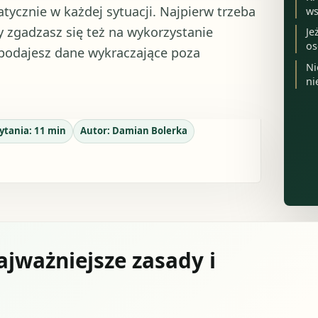
ycznie w każdej sytuacji. Najpierw trzeba
ws
czy zgadzasz się też na wykorzystanie
Je
os
podajesz dane wykraczające poza
Ni
ni
zytania:
11
min
Autor:
Damian Bolerka
jważniejsze zasady i