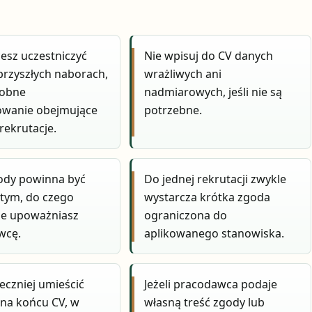
cesz uczestniczyć
Nie wpisuj do CV danych
przyszłych naborach,
wrażliwych ani
sobne
nadmiarowych, jeśli nie są
owanie obejmujące
potrzebne.
rekrutacje.
ody powinna być
Do jednej rekrutacji zwykle
 tym, do czego
wystarcza krótka zgoda
ie upoważniasz
ograniczona do
wcę.
aplikowanego stanowiska.
eczniej umieścić
Jeżeli pracodawca podaje
 na końcu CV, w
własną treść zgody lub