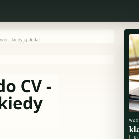
zór i kiedy ją dodać
o CV -
 kiedy
WZÓ
kl
Kr