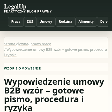
LegalUp
PRAKTYCZNY BLOG PRAWNY
Praca
ZUS
Umowy
Rodzina
Alimenty
Dzieci
Strona glowna
/
prawo pracy
/
Wypowiedzenie umowy B2B wzór – gotowe pismo, procedura
i ryzyka
WZÓR I OMÓWIENIE
Wypowiedzenie umowy
B2B wzór – gotowe
pismo, procedura i
ryzyka