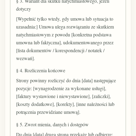
§ 3. Wariant dla skutku natychmiastowego, jeżeli
dotyczy
[Wypełnić tylko wtedy, gdy umowa lub sytuacja to
uzasadnia:] Umowa ulega rozwiązaniu ze skutkiem
natychmiastowym z powodu [konkretna podstawa
umowna lub faktyczna], udokumentowanego przez
[lista dokumentów / korespondencji / notatek /
wezwań].
§ 4. Rozliczenia końcowe
Strony powinny rozliczyć do dnia [data] następujące
pozycje: [wynagrodzenie za wykonane usługi],
[faktury wystawione i niewystawione], [zaliczki],
[koszty dodatkowe], [korekty], [inne należności lub
potrącenia przewidziane umową].
§ 5. Zwrot mienia, danych i dostępów
Do dnia [data] druga strona przekaże lub odbierze: