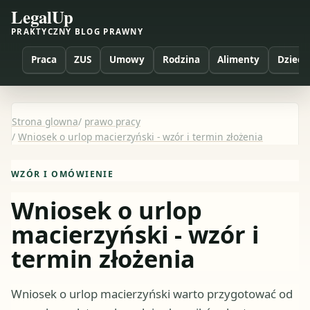
LegalUp
PRAKTYCZNY BLOG PRAWNY
Praca
ZUS
Umowy
Rodzina
Alimenty
Dzieci
Strona glowna
/
prawo pracy
/
Wniosek o urlop macierzyński - wzór i termin złożenia
WZÓR I OMÓWIENIE
Wniosek o urlop
macierzyński - wzór i
termin złożenia
Wniosek o urlop macierzyński warto przygotować od