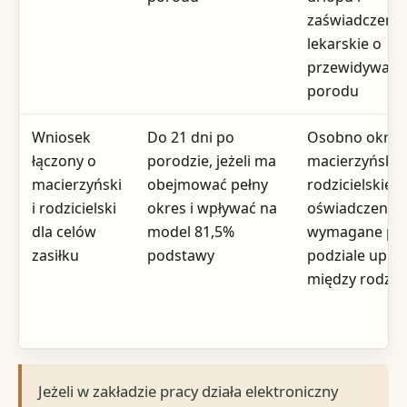
zaświadczenie
lekarskie o
przewidywanej
porodu
Wniosek
Do 21 dni po
Osobno okres
łączony o
porodzie, jeżeli ma
macierzyńskie
macierzyński
obejmować pełny
rodzicielskieg
i rodzicielski
okres i wpływać na
oświadczenia
dla celów
model 81,5%
wymagane pr
zasiłku
podstawy
podziale upra
między rodzic
Jeżeli w zakładzie pracy działa elektroniczny