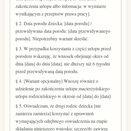
zakończenia urlopu albo informacja: w wymiarze
wynikającym z przepisów prawa pracy].
§ 2. Data porodu dziecka: [data porodu] /
przewidywana data porodu: [data przewidywanego
porodu]. Niepotrzebny wariant skreślić.
§ 3. W przypadku korzystania z części urlopu przed
porodem wskazuję, że wniosek obejmuje okres od
dnia [data] do dnia [data], nie dłuższy niż 6 tygodni
przed przewidywaną datą porodu.
§ 4. [Wariant opcjonalny] Wnoszę również o
udzielenie po zakończeniu urlopu macierzyńskiego
urlopu rodzicielskiego w okresie od [data] do [data].
§ 5. Oświadczam, że drugi rodzic dziecka [nie
zamierza zamierza] korzystać z uprawnień
wymagających odrębnego oświadczenia na etapie
składania niniejszego wniosku; szczegóły zawiera