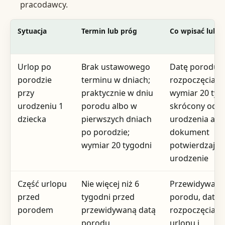
pracodawcy.
Sytuacja
Termin lub próg
Co wpisać lub d
Urlop po
Brak ustawowego
Datę porodu, 
porodzie
terminu w dniach;
rozpoczęcia u
przy
praktycznie w dniu
wymiar 20 tyg
urodzeniu 1
porodu albo w
skrócony odpi
dziecka
pierwszych dniach
urodzenia alb
po porodzie;
dokument
wymiar 20 tygodni
potwierdzając
urodzenie
Część urlopu
Nie więcej niż 6
Przewidywaną
przed
tygodni przed
porodu, datę
porodem
przewidywaną datą
rozpoczęcia te
porodu
urlopu i