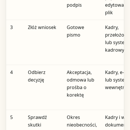
podpis
edytowaln
plik
3
Złóż wniosek
Gotowe
Kadry,
pismo
przełożony
lub system
kadrowy
4
Odbierz
Akceptacja,
Kadry, e-ma
decyzję
odmowa lub
lub system
prośba o
wewnętrzn
korektę
5
Sprawdź
Okres
Kadry i wła
skutki
nieobecności,
dokumenta