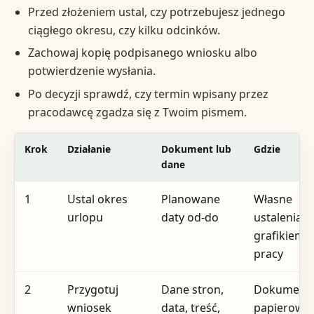
Przed złożeniem ustal, czy potrzebujesz jednego
ciągłego okresu, czy kilku odcinków.
Zachowaj kopię podpisanego wniosku albo
potwierdzenie wysłania.
Po decyzji sprawdź, czy termin wpisany przez
pracodawcę zgadza się z Twoim pismem.
Krok
Działanie
Dokument lub
Gdzie
dane
1
Ustal okres
Planowane
Własne
urlopu
daty od-do
ustalenia z
grafikiem
pracy
2
Przygotuj
Dane stron,
Dokument
wniosek
data, treść,
papierowy 