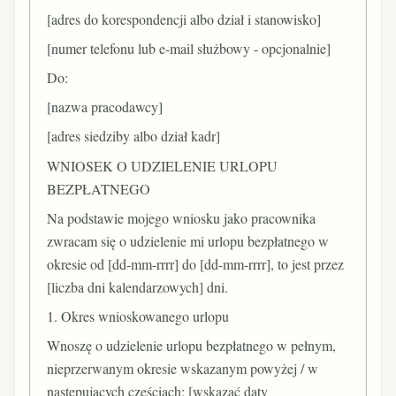
[adres do korespondencji albo dział i stanowisko]
[numer telefonu lub e-mail służbowy - opcjonalnie]
Do:
[nazwa pracodawcy]
[adres siedziby albo dział kadr]
WNIOSEK O UDZIELENIE URLOPU
BEZPŁATNEGO
Na podstawie mojego wniosku jako pracownika
zwracam się o udzielenie mi urlopu bezpłatnego w
okresie od [dd-mm-rrrr] do [dd-mm-rrrr], to jest przez
[liczba dni kalendarzowych] dni.
1. Okres wnioskowanego urlopu
Wnoszę o udzielenie urlopu bezpłatnego w pełnym,
nieprzerwanym okresie wskazanym powyżej / w
następujących częściach: [wskazać daty