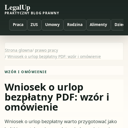
LegalUp
PRAKTYCZNY BLOG PRAWNY
Praca
ZUS
Umowy
Rodzina
Alimenty
Dzieci
Strona glowna
/
prawo pracy
/
Wniosek o urlop bezpłatny PDF: wzór i omówienie
WZÓR I OMÓWIENIE
Wniosek o urlop
bezpłatny PDF: wzór i
omówienie
Wniosek o urlop bezpłatny warto przygotować jako